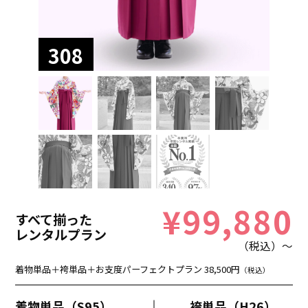
308
¥99,880
すべて揃った
レンタルプラン
（税込）～
着物単品＋袴単品＋お支度パーフェクトプラン 38,500円
（税込）
着物単品（S95）
袴単品（H26）