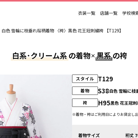
衣装一覧
店舗一覧
学校検
白色 雪輪に枝垂れ桜柄着物 〈袴〉黒色 花王冠刺繍袴 【T129】
白系･クリーム系
の着物
黒系
の袴
×
T129
スタイル
S38
着物
白色 雪輪に枝
H95
袴
黒色 花王冠刺
※着物・袴はご利用日によりお貸出し
着物サイズ
裄丈 