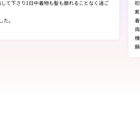
く過ご
初めての袴姿、とてもきれいに着せていただ
素晴らしい記念の日となりました。
着たまま帰らせていただいたことで、祖父母
両親も喜んでおりました。
機会がありましたら、次女の時も是非お願い
願いいたします。