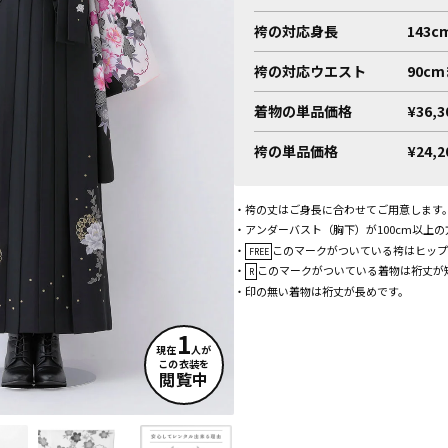
袴の対応身長
143c
袴の対応ウエスト
90c
着物の単品価格
¥36,
袴の単品価格
¥24,
・袴の丈はご身長に合わせてご用意します
・アンダーバスト（胸下）が100cm以上
・
このマークがついている袴はヒップ
FREE
・
このマークがついている着物は裄丈が
R
・印の無い着物は裄丈が長めです。
1
現在
人が
この衣装を
閲覧中