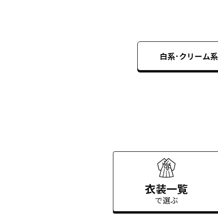
白系･クリーム系
衣装一覧
で選ぶ