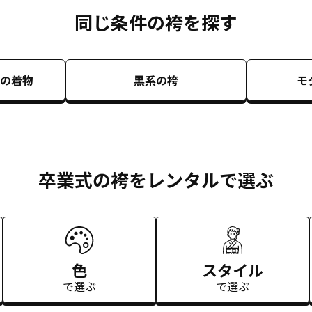
同じ条件の袴を探す
の着物
黒系
の袴
モ
卒業式の袴をレンタルで選ぶ
色
スタイル
で選ぶ
で選ぶ