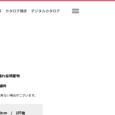
索
カタログ請求
デジタルカタログ
垂れ桜柄着物
繍袴
出来ない場合がございます。
70cm / 2尺袖