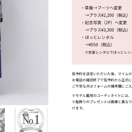
・草履→ブーツへ変更
→プラス¥2,200（税込）
・記念写真（2P）へ変更
→プラス¥3,300（税込）
・ほっとレンタル
→¥550（税込）
※衣装レンタルでほっとレン
仮予約を送信いただいた後、マイムか
お電話の確認終了で仮予約から正式に
ご不安な点はフォームの備考欄にご入
※モデル着用のコーディネイトには、
※髪飾りのプレゼントは画像と異なり
けます。