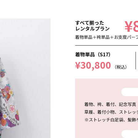
¥
すべて揃った
レンタルプラン
着物単品＋袴単品＋お支度パーフェ
着物単品（S17）
¥30,800
（税込）
着物、袴、着付、記念写真
草履、着付小物、ストレッ
※ストレッチ白足袋、髪飾