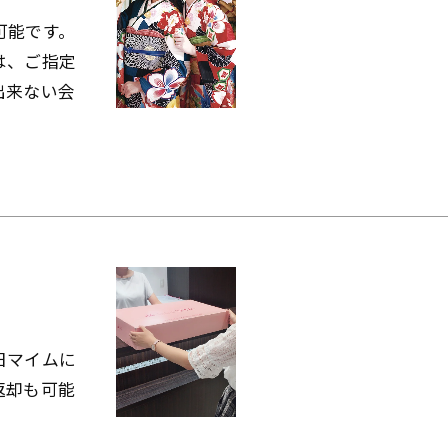
可能です。
は、ご指定
出来ない会
日マイムに
返却も可能