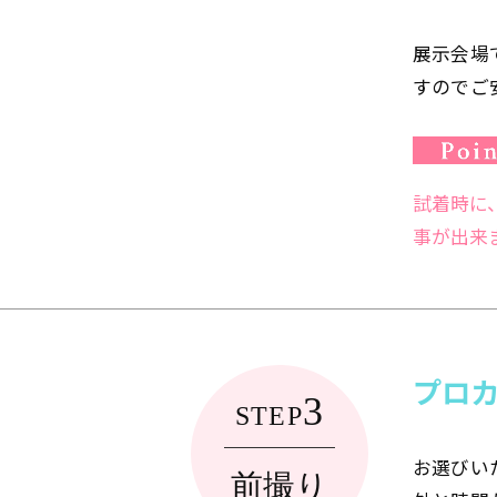
展示会場
すのでご
試着時に
事が出来
プロ
3
STEP
お選びい
前撮り