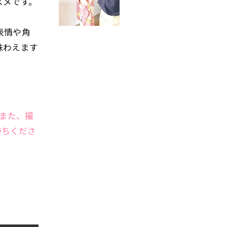
スメです。
表情や角
味わえます
また、撮
持ちくださ