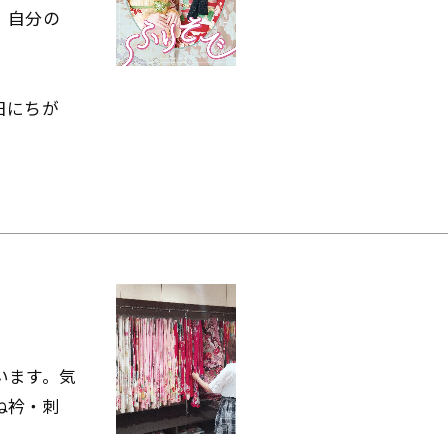
、自分の
日にちが
います。気
ね衿・刺