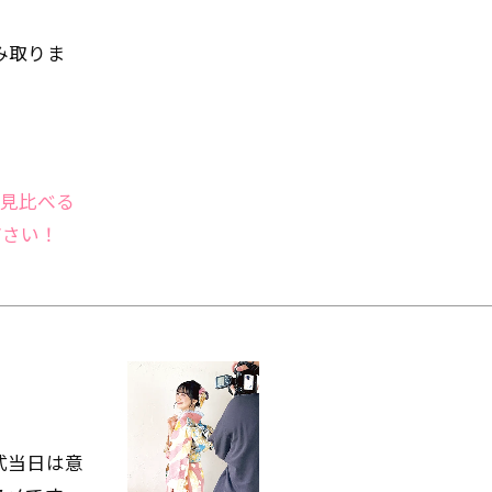
み取りま
は見比べる
ださい！
式当日は意