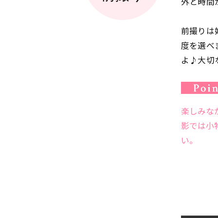
外と時間
前撮りは
度を選べ
よ♪大切
楽しみな
影では小
い。