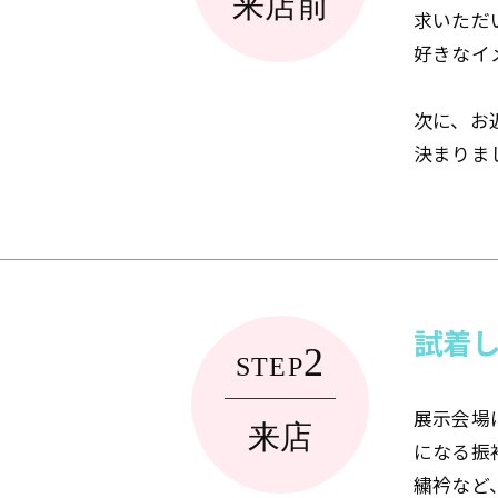
来店前
求いただ
好きなイ
次に、お
決まりま
試着
2
STEP
展示会場
来店
になる振
繍衿など