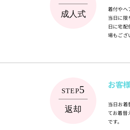
着付やヘ
成人式
当日に限
日に宅配
場もござ
お客
5
STEP
当日お着
返却
てお着替
です。