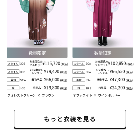
数量限定
数量限定
お支度込み
お支度込み
¥115,720
¥102,850
スタイル
スタイル
(税込)
(税込)
305
306
フルセット
フルセット
お支度なし
お支度なし
¥79,420
¥66,550
スタイル
スタイル
(税込)
(税込)
305
306
レンタル
レンタル
¥66,000
¥47,300
着物単品
着物単品
着物
着物
(税込)
(税込)
S106
S34
¥19,800
¥24,200
袴単品
袴単品
袴
袴
(税込)
(税込)
H36
H93
フォレストグリーン
×
ブラウン
オフホワイト
×
ワインボルドー
もっと衣装を見る