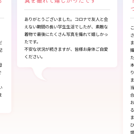
つけることができました
人と会
素敵な
この度は、とても素敵な着物・袴をご提供下
しかっ
さりありがとうございました。
また、早朝からの着付、ヘアアレンジ、写真
ご自愛
撮影もしていただき、ありがとうございまし
た。
本店で選ぶ時から色々と親身になって下さ
り、自分に似合うものを見つけることができ
ました!!
当日にもたくさんの方に「可愛い」とか「似
合う」と言われ、本当に嬉しかったです♪
お天気にも恵まれ、本当に一生の思い出にな
る卒業式を迎えることができたのは、みなさ
まのおかげです。
ひとかたならぬご尽力に感謝いたします。お
世話になりました。