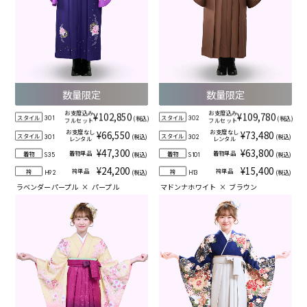
数量限定
数量限定
お支度込み
お支度込み
¥102,850
¥109,780
スタイル
スタイル
(税込)
(税込)
301
302
フルセット
フルセット
お支度なし
お支度なし
¥66,550
¥73,480
スタイル
スタイル
(税込)
(税込)
301
302
レンタル
レンタル
¥47,300
¥63,800
着物単品
着物単品
着物
着物
(税込)
(税込)
S35
S101
¥24,200
¥15,400
袴単品
袴単品
袴
袴
(税込)
(税込)
H92
H13
ラベンダーパープル
×
パープル
マドンナホワイト
×
ブラウン