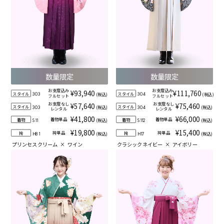
数量限定
数量限定
お支度込み
お支度込み
¥93,940
¥111,760
スタイル
スタイル
(税込)
(税込)
303
304
フルセット
フルセット
お支度なし
お支度なし
¥57,640
¥75,460
スタイル
スタイル
(税込)
(税込)
303
304
レンタル
レンタル
¥41,800
¥66,000
着物単品
着物単品
着物
着物
(税込)
(税込)
S11
S112
¥19,800
¥15,400
袴単品
袴単品
袴
袴
(税込)
(税込)
H81
H17
プリンセスクリーム
×
ワイン
クラシックネイビー
×
アイボリー