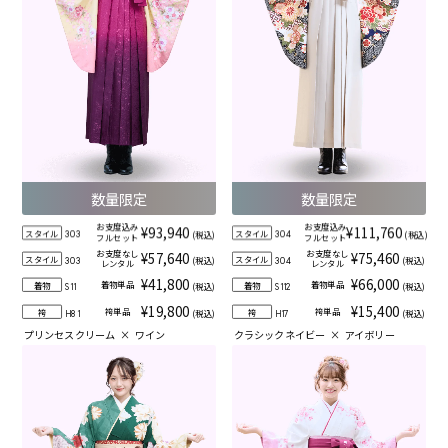
数量限定
数量限定
お支度込み
お支度込み
¥93,940
¥111,760
スタイル
スタイル
(税込)
(税込)
303
304
フルセット
フルセット
お支度なし
お支度なし
¥57,640
¥75,460
スタイル
スタイル
(税込)
(税込)
303
304
レンタル
レンタル
¥41,800
¥66,000
着物単品
着物単品
着物
着物
(税込)
(税込)
S11
S112
¥19,800
¥15,400
袴単品
袴単品
袴
袴
(税込)
(税込)
H81
H17
プリンセスクリーム
×
ワイン
クラシックネイビー
×
アイボリー