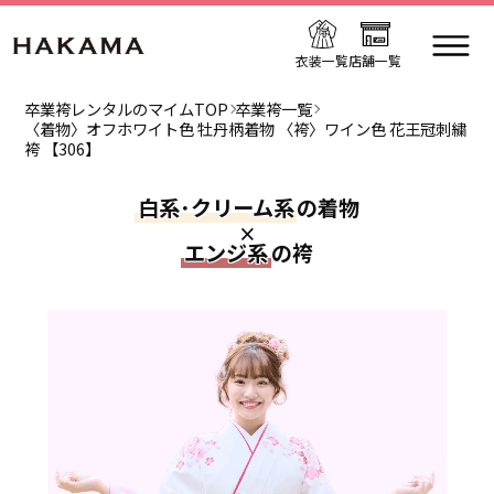
衣装一覧
店舗一覧
卒業袴レンタルのマイムTOP
卒業袴一覧
〈着物〉オフホワイト色 牡丹柄着物 〈袴〉ワイン色 花王冠刺繍
袴 【306】
白系･クリーム系
の着物
×
エンジ系
の袴