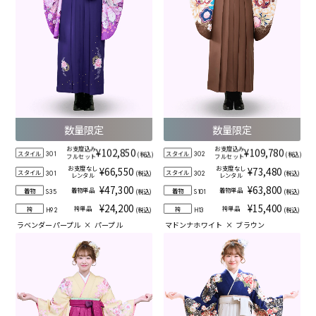
数量限定
数量限定
お支度込み
お支度込み
¥102,850
¥109,780
スタイル
スタイル
(税込)
(税込)
301
302
フルセット
フルセット
お支度なし
お支度なし
¥66,550
¥73,480
スタイル
スタイル
(税込)
(税込)
301
302
レンタル
レンタル
¥47,300
¥63,800
着物単品
着物単品
着物
着物
(税込)
(税込)
S35
S101
¥24,200
¥15,400
袴単品
袴単品
袴
袴
(税込)
(税込)
H92
H13
ラベンダーパープル
×
パープル
マドンナホワイト
×
ブラウン