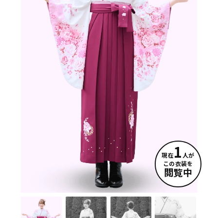
1
現在
人が
この衣装を
閲覧中