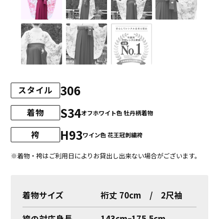
306
スタイル
S34
着物
オフホワイト色 牡丹柄着物
H93
袴
ワイン色 花王冠刺繍袴
※着物・袴はご利用日によりお貸出し出来ない場合がございます。
着物サイズ
裄丈 70cm / 2尺袖
袴の対応身長
143cmｰ175.5cm