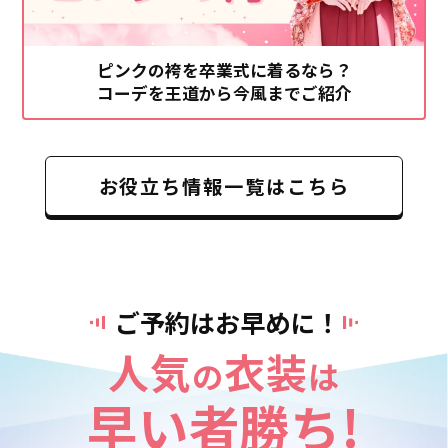
ピンクの袴を卒業式に着るなら？
コーデを王道から今風までご紹介
お役立ち情報一覧はこちら
ご予約はお早めに！
人気
衣装
の
は
早い者勝ち!