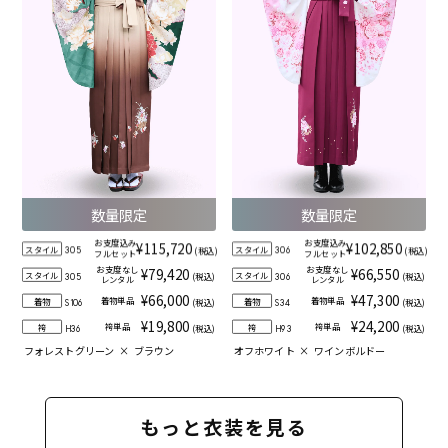
数量限定
数量限定
お支度込み
お支度込み
¥115,720
¥102,850
スタイル
スタイル
(税込)
(税込)
305
306
フルセット
フルセット
お支度なし
お支度なし
¥79,420
¥66,550
スタイル
スタイル
(税込)
(税込)
305
306
レンタル
レンタル
¥66,000
¥47,300
着物単品
着物単品
着物
着物
(税込)
(税込)
S106
S34
¥19,800
¥24,200
袴単品
袴単品
袴
袴
(税込)
(税込)
H36
H93
フォレストグリーン
×
ブラウン
オフホワイト
×
ワインボルドー
もっと衣装を見る