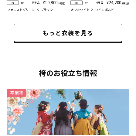
¥19,800
¥24,200
袴単品
袴単品
袴
袴
(税込)
(税込)
H36
H93
フォレストグリーン
×
ブラウン
オフホワイト
×
ワインボルドー
もっと衣装を見る
袴のお役立ち情報
卒業袴