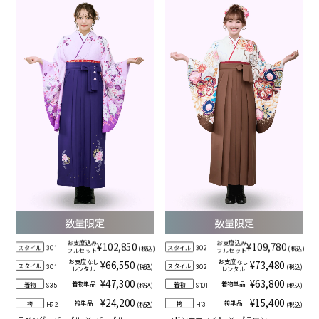
数量限定
数量限定
お支度込み
お支度込み
¥102,850
¥109,780
スタイル
スタイル
(税込)
(税込)
301
302
フルセット
フルセット
お支度なし
お支度なし
¥66,550
¥73,480
スタイル
スタイル
(税込)
(税込)
301
302
レンタル
レンタル
¥47,300
¥63,800
着物単品
着物単品
着物
着物
(税込)
(税込)
S35
S101
¥24,200
¥15,400
袴単品
袴単品
袴
袴
(税込)
(税込)
H92
H13