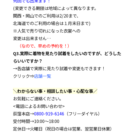
何回でも出来ます！
(変更できる期限は地域によって異なります。
関西・岡山でのご利用は2/20まで、
北海道でのご利用の場合は１月末日まで)
※人気で売り切れになった衣裳への
変更は出来ません…
（なので、早めの予約を！）
Q3.実際に着物を見たり試着をしたいのですが、どうした
らいいですか？
→各店舗で実際に見たり試着や変更もできます！
クリック⇒
店舗一覧
＼わからない事・相談したい事・心配な事／
お気軽にご連絡ください。
<電話によるお問い合わせ>
荻窪本店→
0800-919-6146
（フリーダイヤル）
受付時間→10:00～18:00
定休日→火曜日（祝日の場合は営業、翌営業日休業）