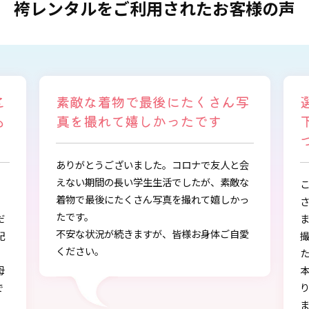
袴レンタルをご利用されたお客様の声
写
選ぶ時から色々と親身になって
下さり、自分に似合うものを見
つけることができました
会
な
この度は、とても素敵な着物・袴をご提供下
っ
さりありがとうございました。
また、早朝からの着付、ヘアアレンジ、写真
愛
撮影もしていただき、ありがとうございまし
し
た。
本店で選ぶ時から色々と親身になって下さ
り、自分に似合うものを見つけることができ
ました!!