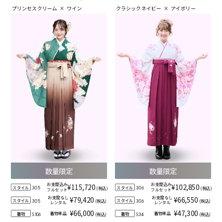
プリンセスクリーム
×
ワイン
クラシックネイビー
×
アイボリー
数量限定
数量限定
お支度込み
お支度込み
¥115,720
¥102,850
スタイル
スタイル
(税込)
(税込)
305
306
フルセット
フルセット
お支度なし
お支度なし
¥79,420
¥66,550
スタイル
スタイル
(税込)
(税込)
305
306
レンタル
レンタル
¥66,000
¥47,300
着物単品
着物単品
着物
着物
(税込)
(税込)
S106
S34