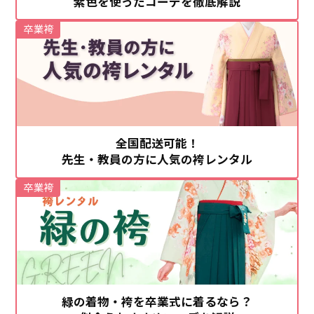
紫色を使ったコーデを徹底解説
卒業袴
全国配送可能！
先生・教員の方に人気の袴レンタル
卒業袴
緑の着物・袴を卒業式に着るなら？