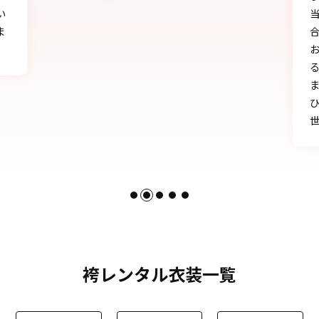
当日にもたくさんの方に「可愛い」とか「似
合う」と言われ、本当に嬉しかったです♪
お天気にも恵まれ、本当に一生の思い出にな
る卒業式を迎えることができたのは、みなさ
まのおかげです。
ひとかたならぬご尽力に感謝いたします。お
世話になりました。
袴レンタル衣装一覧