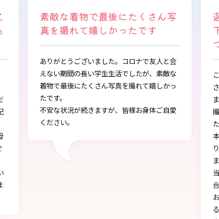
写
選ぶ時から色々と親身になって
下さり、自分に似合うものを見
つけることができました
会
な
この度は、とても素敵な着物・袴をご提供下
っ
さりありがとうございました。
また、早朝からの着付、ヘアアレンジ、写真
愛
撮影もしていただき、ありがとうございまし
し
た。
本店で選ぶ時から色々と親身になって下さ
り、自分に似合うものを見つけることができ
ました!!
当日にもたくさんの方に「可愛い」とか「似
合う」と言われ、本当に嬉しかったです♪
お天気にも恵まれ、本当に一生の思い出にな
る卒業式を迎えることができたのは、みなさ