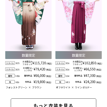
数量限定
数量限定
お支度込み
お支度込み
¥115,720
¥102,850
スタイル
スタイル
(税込)
(税込)
305
306
フルセット
フルセット
お支度なし
お支度なし
¥79,420
¥66,550
スタイル
スタイル
(税込)
(税込)
305
306
レンタル
レンタル
¥66,000
¥47,300
着物単品
着物単品
着物
着物
(税込)
(税込)
S106
S34
¥19,800
¥24,200
袴単品
袴単品
袴
袴
(税込)
(税込)
H36
H93
フォレストグリーン
×
ブラウン
オフホワイト
×
ワインボルドー
もっと衣装を見る