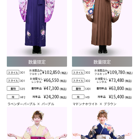
数量限定
数量限定
お支度込み
お支度込み
¥102,850
¥109,780
スタイル
スタイル
(税込)
(税込)
301
302
フルセット
フルセット
お支度なし
お支度なし
¥66,550
¥73,480
スタイル
スタイル
(税込)
(税込)
301
302
レンタル
レンタル
¥47,300
¥63,800
着物単品
着物単品
着物
着物
(税込)
(税込)
S35
S101
¥24,200
¥15,400
袴単品
袴単品
袴
袴
(税込)
(税込)
H92
H13
ラベンダーパープル
×
パープル
マドンナホワイト
×
ブラウン