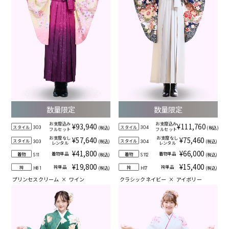
数量限定
数量限定
お支度込み
お支度込み
¥93,940
¥111,760
スタイル
スタイル
(税込)
(税込)
303
304
フルセット
フルセット
お支度なし
お支度なし
¥57,640
¥75,460
スタイル
スタイル
(税込)
(税込)
303
304
レンタル
レンタル
¥41,800
¥66,000
着物単品
着物単品
着物
着物
(税込)
(税込)
S11
S112
¥19,800
¥15,400
袴単品
袴単品
袴
袴
(税込)
(税込)
H81
H17
プリンセスクリーム
×
ワイン
クラシックネイビー
×
アイボリー