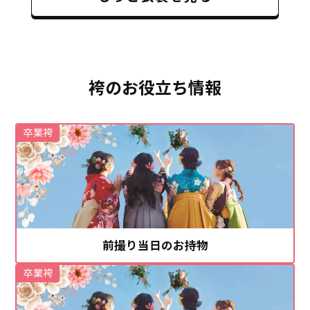
袴のお役立ち情報
卒業袴
前撮り当日のお持物
卒業袴