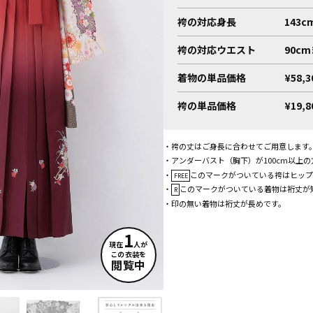
袴の対応身長
143c
袴の対応ウエスト
90c
着物の単品価格
¥58,
袴の単品価格
¥19,
・袴の丈はご身長に合わせてご用意します
・アンダーバスト（胸下）が100cm以上
・
このマークがついている袴はヒップ
FREE
・
このマークがついている着物は裄丈が
R
・印の無い着物は裄丈が長めです。
1
現在
人が
この衣装を
閲覧中