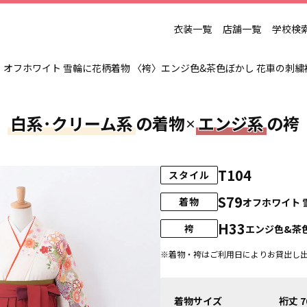
衣装一覧
店舗一覧
学校検
オフホワイト 雪輪に花柄着物 〈袴〉エンジ色&茶色ぼかし 花車の刺繍袴
白系･クリーム系
の着物
エンジ系
の袴
×
T104
スタイル
S79
着物
オフホワイト 
H33
袴
エンジ色&茶
※着物・袴はご利用日によりお貸出し
着物サイズ
裄丈 