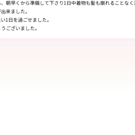
く過ご
初めての袴姿、とてもきれいに着せていただ
素晴らしい記念の日となりました。
着たまま帰らせていただいたことで、祖父母
両親も喜んでおりました。
機会がありましたら、次女の時も是非お願い
願いいたします。