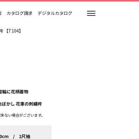
索
カタログ請求
デジタルカタログ
 【T104】
雪輪に花柄着物
色ぼかし 花車の刺繍袴
出来ない場合がございます。
70cm / 2尺袖