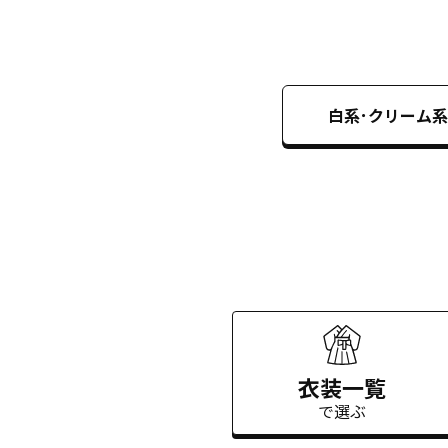
白系･クリーム系
衣装一覧
で選ぶ