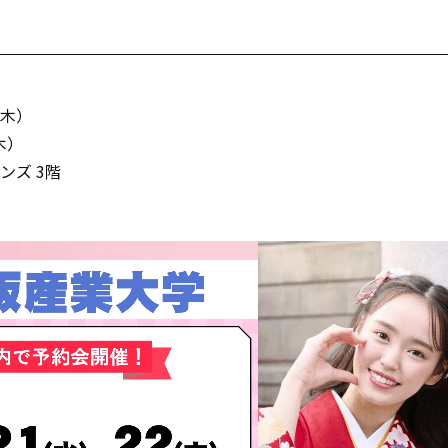
】
（木）
木）
ズ 3階