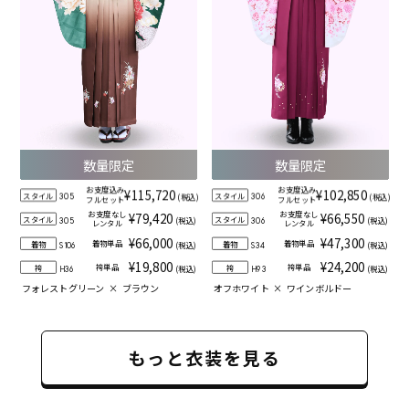
数量限定
数量限定
お支度込み
お支度込み
¥115,720
¥102,850
スタイル
スタイル
(税込)
(税込)
305
306
フルセット
フルセット
お支度なし
お支度なし
¥79,420
¥66,550
スタイル
スタイル
(税込)
(税込)
305
306
レンタル
レンタル
¥66,000
¥47,300
着物単品
着物単品
着物
着物
(税込)
(税込)
S106
S34
¥19,800
¥24,200
袴単品
袴単品
袴
袴
(税込)
(税込)
H36
H93
フォレストグリーン
×
ブラウン
オフホワイト
×
ワインボルドー
もっと衣装を見る