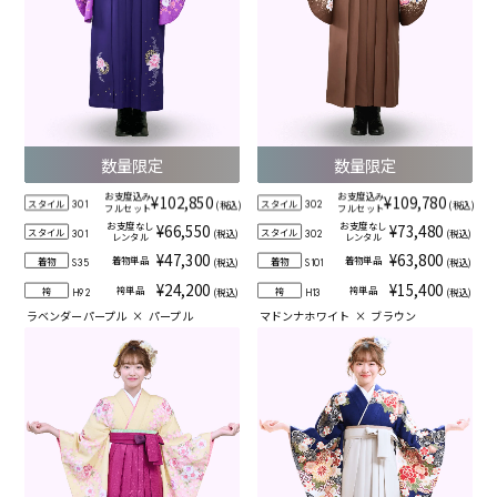
数量限定
数量限定
お支度込み
お支度込み
¥102,850
¥109,780
スタイル
スタイル
(税込)
(税込)
301
302
フルセット
フルセット
お支度なし
お支度なし
¥66,550
¥73,480
スタイル
スタイル
(税込)
(税込)
301
302
レンタル
レンタル
¥47,300
¥63,800
着物単品
着物単品
着物
着物
(税込)
(税込)
S35
S101
¥24,200
¥15,400
袴単品
袴単品
袴
袴
(税込)
(税込)
H92
H13
ラベンダーパープル
×
パープル
マドンナホワイト
×
ブラウン