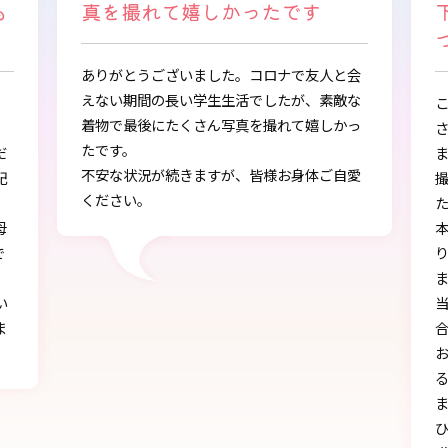
下さり、自分に似合うものを見
つけることができました
会
な
この度は、とても素敵な着物・袴をご提供下
っ
さりありがとうございました。
また、早朝からの着付、ヘアアレンジ、写真
愛
撮影もしていただき、ありがとうございまし
し
た。
本店で選ぶ時から色々と親身になって下さ
り、自分に似合うものを見つけることができ
ました!!
当日にもたくさんの方に「可愛い」とか「似
合う」と言われ、本当に嬉しかったです♪
お天気にも恵まれ、本当に一生の思い出にな
る卒業式を迎えることができたのは、みなさ
まのおかげです。
ひとかたならぬご尽力に感謝いたします。お