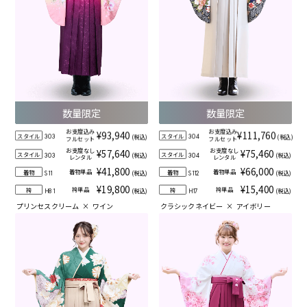
数量限定
数量限定
お支度込み
お支度込み
¥93,940
¥111,760
スタイル
スタイル
(税込)
(税込)
303
304
フルセット
フルセット
お支度なし
お支度なし
¥57,640
¥75,460
スタイル
スタイル
(税込)
(税込)
303
304
レンタル
レンタル
¥41,800
¥66,000
着物単品
着物単品
着物
着物
(税込)
(税込)
S11
S112
¥19,800
¥15,400
袴単品
袴単品
袴
袴
(税込)
(税込)
H81
H17
プリンセスクリーム
×
ワイン
クラシックネイビー
×
アイボリー