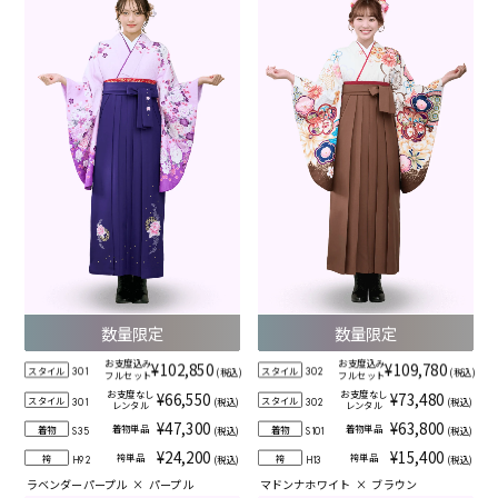
数量限定
数量限定
お支度込み
お支度込み
¥102,850
¥109,780
スタイル
スタイル
(税込)
(税込)
301
302
フルセット
フルセット
お支度なし
お支度なし
¥66,550
¥73,480
スタイル
スタイル
(税込)
(税込)
301
302
レンタル
レンタル
¥47,300
¥63,800
着物単品
着物単品
着物
着物
(税込)
(税込)
S35
S101
¥24,200
¥15,400
袴単品
袴単品
袴
袴
(税込)
(税込)
H92
H13
ラベンダーパープル
×
パープル
マドンナホワイト
×
ブラウン