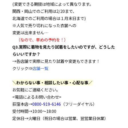
(変更できる期限は地域によって異なります。
関西・岡山でのご利用は2/20まで、
北海道でのご利用の場合は１月末日まで)
※人気で売り切れになった衣裳への
変更は出来ません…
（なので、早めの予約を！）
Q3.実際に着物を見たり試着をしたいのですが、どうした
らいいですか？
→各店舗で実際に見たり試着や変更もできます！
クリック⇒
店舗一覧
＼わからない事・相談したい事・心配な事／
お気軽にご連絡ください。
<電話によるお問い合わせ>
荻窪本店→
0800-919-6146
（フリーダイヤル）
受付時間→10:00～18:00
定休日→火曜日（祝日の場合は営業、翌営業日休業）