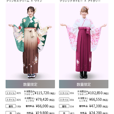
プリンセスクリーム
×
ワイン
クラシックネイビー
×
アイボリー
数量限定
数量限定
お支度込み
お支度込み
¥115,720
¥102,850
スタイル
スタイル
(税込)
(税込)
305
306
フルセット
フルセット
お支度なし
お支度なし
¥79,420
¥66,550
スタイル
スタイル
(税込)
(税込)
305
306
レンタル
レンタル
¥66,000
¥47,300
着物単品
着物単品
着物
着物
(税込)
(税込)
S106
S34
¥19,800
¥24,200
袴単品
袴単品
袴
袴
(税込)
(税込)
H36
H93