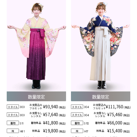
数量限定
数量限定
お支度込み
お支度込み
¥93,940
¥111,760
スタイル
スタイル
(税込)
(税込)
303
304
フルセット
フルセット
お支度なし
お支度なし
¥57,640
¥75,460
スタイル
スタイル
(税込)
(税込)
303
304
レンタル
レンタル
¥41,800
¥66,000
着物単品
着物単品
着物
着物
(税込)
(税込)
S11
S112
¥19,800
¥15,400
袴単品
袴単品
袴
袴
(税込)
(税込)
H81
H17