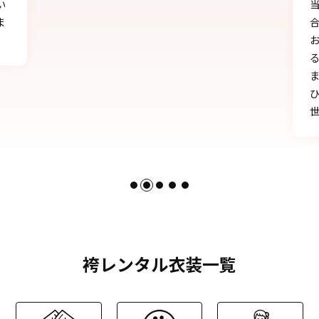
当日にもたくさんの方に「可愛い」とか「似
合う」と言われ、本当に嬉しかったです♪
お天気にも恵まれ、本当に一生の思い出にな
る卒業式を迎えることができたのは、みなさ
まのおかげです。
ひとかたならぬご尽力に感謝いたします。お
世話になりました。
袴レンタル衣装一覧