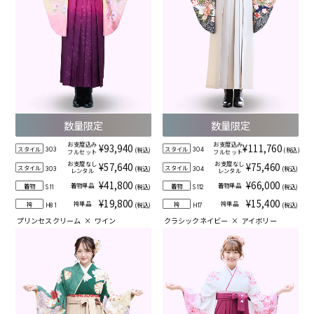
数量限定
数量限定
お支度込み
お支度込み
¥93,940
¥111,760
スタイル
スタイル
(税込)
(税込)
303
304
フルセット
フルセット
お支度なし
お支度なし
¥57,640
¥75,460
スタイル
スタイル
(税込)
(税込)
303
304
レンタル
レンタル
¥41,800
¥66,000
着物単品
着物単品
着物
着物
(税込)
(税込)
S11
S112
¥19,800
¥15,400
袴単品
袴単品
袴
袴
(税込)
(税込)
H81
H17
プリンセスクリーム
×
ワイン
クラシックネイビー
×
アイボリー