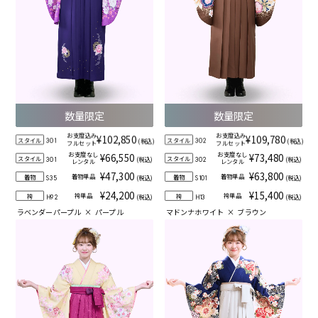
数量限定
数量限定
お支度込み
お支度込み
¥102,850
¥109,780
スタイル
スタイル
(税込)
(税込)
301
302
フルセット
フルセット
お支度なし
お支度なし
¥66,550
¥73,480
スタイル
スタイル
(税込)
(税込)
301
302
レンタル
レンタル
¥47,300
¥63,800
着物単品
着物単品
着物
着物
(税込)
(税込)
S35
S101
¥24,200
¥15,400
袴単品
袴単品
袴
袴
(税込)
(税込)
H92
H13
ラベンダーパープル
×
パープル
マドンナホワイト
×
ブラウン