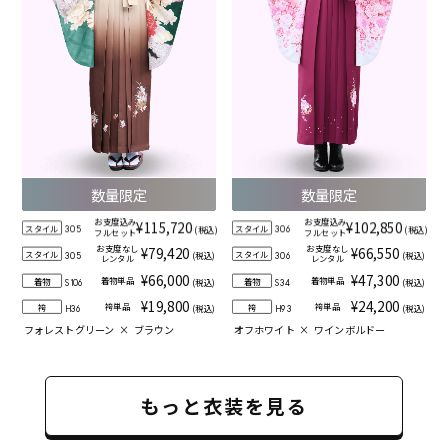
数量限定
数量限定
お支度込み
お支度込み
¥115,720
¥102,850
スタイル
スタイル
(税込)
(税込)
305
306
フルセット
フルセット
お支度なし
お支度なし
¥79,420
¥66,550
スタイル
スタイル
(税込)
(税込)
305
306
レンタル
レンタル
¥66,000
¥47,300
着物単品
着物単品
着物
着物
(税込)
(税込)
S106
S34
¥19,800
¥24,200
袴単品
袴単品
袴
袴
(税込)
(税込)
H36
H93
フォレストグリーン
×
ブラウン
オフホワイト
×
ワインボルドー
もっと衣装を見る