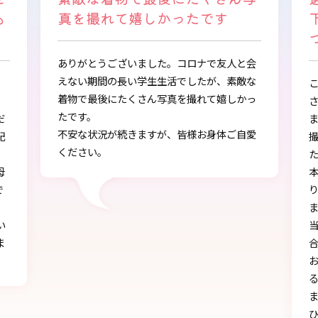
す
下さり、自分に似合うものを見
つけることができました
友人と会
、素敵な
この度は、とても素敵な着物・袴をご提供下
嬉しかっ
さりありがとうございました。
また、早朝からの着付、ヘアアレンジ、写真
体ご自愛
撮影もしていただき、ありがとうございまし
た。
本店で選ぶ時から色々と親身になって下さ
り、自分に似合うものを見つけることができ
ました!!
当日にもたくさんの方に「可愛い」とか「似
合う」と言われ、本当に嬉しかったです♪
お天気にも恵まれ、本当に一生の思い出にな
る卒業式を迎えることができたのは、みなさ
まのおかげです。
ひとかたならぬご尽力に感謝いたします。お