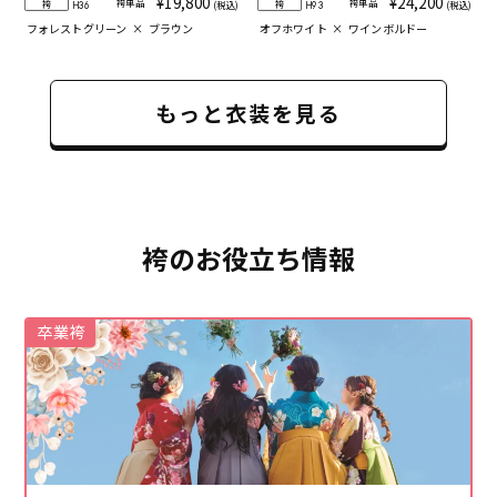
¥19,800
¥24,200
袴単品
袴単品
袴
袴
(税込)
(税込)
H36
H93
フォレストグリーン
×
ブラウン
オフホワイト
×
ワインボルドー
もっと衣装を見る
袴のお役立ち情報
卒業袴