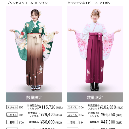
プリンセスクリーム
×
ワイン
クラシックネイビー
×
アイボリー
数量限定
数量限定
お支度込み
お支度込み
¥115,720
¥102,850
スタイル
スタイル
(税込)
(税込)
305
306
フルセット
フルセット
お支度なし
お支度なし
¥79,420
¥66,550
スタイル
スタイル
(税込)
(税込)
305
306
レンタル
レンタル
¥66,000
¥47,300
着物単品
着物単品
着物
着物
(税込)
(税込)
S106
S34