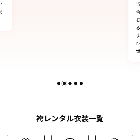
当日にもたくさんの方に「可愛い」とか「似
合う」と言われ、本当に嬉しかったです♪
お天気にも恵まれ、本当に一生の思い出にな
る卒業式を迎えることができたのは、みなさ
まのおかげです。
ひとかたならぬご尽力に感謝いたします。お
世話になりました。
袴レンタル衣装一覧