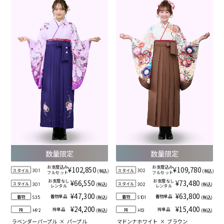
数量限定
数量限定
お支度込み
お支度込み
¥102,850
¥109,780
スタイル
スタイル
(税込)
(税込)
301
302
フルセット
フルセット
お支度なし
お支度なし
¥66,550
¥73,480
スタイル
スタイル
(税込)
(税込)
301
302
レンタル
レンタル
¥47,300
¥63,800
着物単品
着物単品
着物
着物
(税込)
(税込)
S35
S101
¥24,200
¥15,400
袴単品
袴単品
袴
袴
(税込)
(税込)
H92
H13
ラベンダーパープル
×
パープル
マドンナホワイト
×
ブラウン