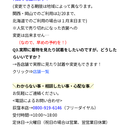
(変更できる期限は地域によって異なります。
関西・岡山でのご利用は2/20まで、
北海道でのご利用の場合は１月末日まで)
※人気で売り切れになった衣裳への
変更は出来ません…
（なので、早めの予約を！）
Q3.実際に着物を見たり試着をしたいのですが、どうした
らいいですか？
→各店舗で実際に見たり試着や変更もできます！
クリック⇒
店舗一覧
＼わからない事・相談したい事・心配な事／
お気軽にご連絡ください。
<電話によるお問い合わせ>
荻窪本店→
0800-919-6146
（フリーダイヤル）
受付時間→10:00～18:00
定休日→火曜日（祝日の場合は営業、翌営業日休業）