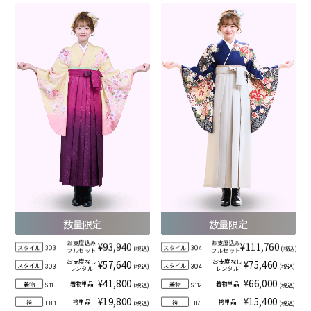
数量限定
数量限定
お支度込み
お支度込み
¥93,940
¥111,760
スタイル
スタイル
(税込)
(税込)
303
304
フルセット
フルセット
お支度なし
お支度なし
¥57,640
¥75,460
スタイル
スタイル
(税込)
(税込)
303
304
レンタル
レンタル
¥41,800
¥66,000
着物単品
着物単品
着物
着物
(税込)
(税込)
S11
S112
¥19,800
¥15,400
袴単品
袴単品
袴
袴
(税込)
(税込)
H81
H17