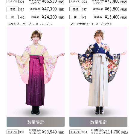
¥66,550
¥73,480
スタイル
スタイル
(税込)
(税込)
301
302
レンタル
レンタル
¥47,300
¥63,800
着物単品
着物単品
着物
着物
(税込)
(税込)
S35
S101
¥24,200
¥15,400
袴単品
袴単品
袴
袴
(税込)
(税込)
H92
H13
ラベンダーパープル
×
パープル
マドンナホワイト
×
ブラウン
数量限定
数量限定
お支度込み
お支度込み
¥93,940
¥111,760
スタイル
スタイル
(税込)
(税込)
303
304
フルセット
フルセット