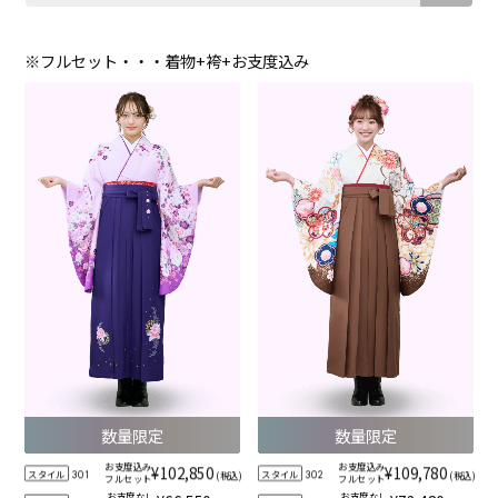
※フルセット・・・着物+袴+お支度込み
数量限定
数量限定
お支度込み
お支度込み
¥102,850
¥109,780
スタイル
スタイル
(税込)
(税込)
301
302
フルセット
フルセット
お支度なし
お支度なし