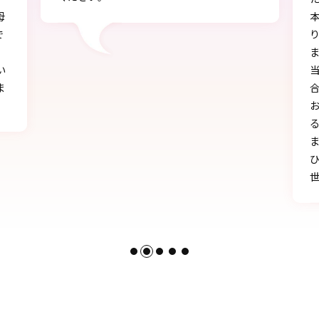
本店で選ぶ時から色々と親身になって下さ
り、自分に似合うものを見つけることができ
ました!!
当日にもたくさんの方に「可愛い」とか「似
合う」と言われ、本当に嬉しかったです♪
お天気にも恵まれ、本当に一生の思い出にな
る卒業式を迎えることができたのは、みなさ
まのおかげです。
ひとかたならぬご尽力に感謝いたします。お
世話になりました。