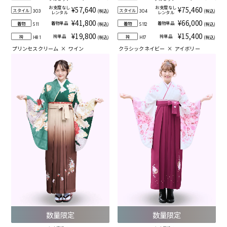
お支度なし
お支度なし
¥57,640
¥75,460
スタイル
スタイル
(税込)
(税込)
303
304
レンタル
レンタル
¥41,800
¥66,000
着物単品
着物単品
着物
着物
(税込)
(税込)
S11
S112
¥19,800
¥15,400
袴単品
袴単品
袴
袴
(税込)
(税込)
H81
H17
プリンセスクリーム
×
ワイン
クラシックネイビー
×
アイボリー
数量限定
数量限定