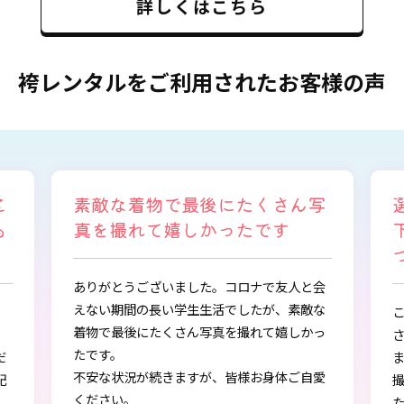
詳しくはこちら
袴レンタルをご利用されたお客様の声
写
選ぶ時から色々と親身になって
下さり、自分に似合うものを見
つけることができました
会
な
この度は、とても素敵な着物・袴をご提供下
っ
さりありがとうございました。
また、早朝からの着付、ヘアアレンジ、写真
愛
撮影もしていただき、ありがとうございまし
し
た。