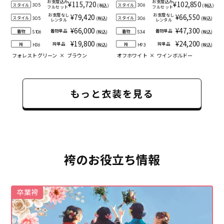
お支度込み
お支度込み
¥115,720
¥102,850
スタイル
スタイル
(税込)
(税込)
305
306
フルセット
フルセット
お支度なし
お支度なし
¥79,420
¥66,550
スタイル
スタイル
(税込)
(税込)
305
306
レンタル
レンタル
¥66,000
¥47,300
着物単品
着物単品
着物
着物
(税込)
(税込)
S106
S34
¥19,800
¥24,200
袴単品
袴単品
袴
袴
(税込)
(税込)
H36
H93
フォレストグリーン
×
ブラウン
オフホワイト
×
ワインボルドー
もっと衣装を見る
袴のお役立ち情報
卒業袴