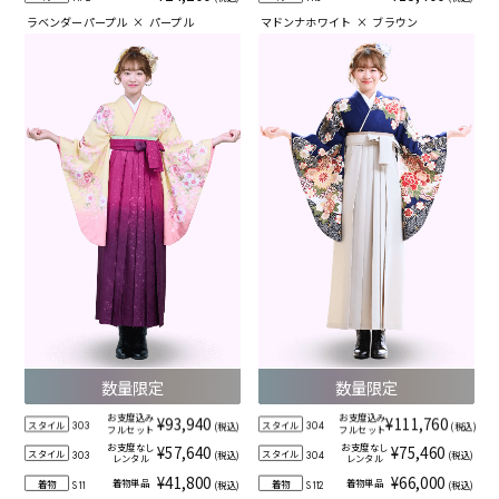
ラベンダーパープル
×
パープル
マドンナホワイト
×
ブラウン
数量限定
数量限定
お支度込み
お支度込み
¥93,940
¥111,760
スタイル
スタイル
(税込)
(税込)
303
304
フルセット
フルセット
お支度なし
お支度なし
¥57,640
¥75,460
スタイル
スタイル
(税込)
(税込)
303
304
レンタル
レンタル
¥41,800
¥66,000
着物単品
着物単品
着物
着物
(税込)
(税込)
S11
S112