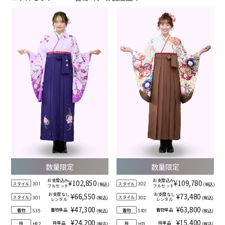
数量限定
数量限定
お支度込み
お支度込み
¥102,850
¥109,780
スタイル
スタイル
(税込)
(税込)
301
302
フルセット
フルセット
お支度なし
お支度なし
¥66,550
¥73,480
スタイル
スタイル
(税込)
(税込)
301
302
レンタル
レンタル
¥47,300
¥63,800
着物単品
着物単品
着物
着物
(税込)
(税込)
S35
S101
¥24,200
¥15,400
袴単品
袴単品
袴
袴
(税込)
(税込)
H92
H13