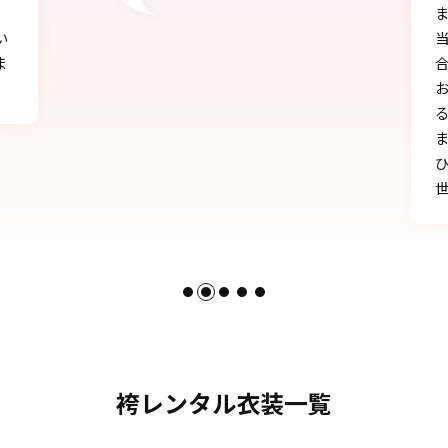
ました!!
当日にもたくさんの方に「可愛い」とか「似
合う」と言われ、本当に嬉しかったです♪
お天気にも恵まれ、本当に一生の思い出にな
る卒業式を迎えることができたのは、みなさ
まのおかげです。
ひとかたならぬご尽力に感謝いたします。お
世話になりました。
袴レンタル衣装一覧