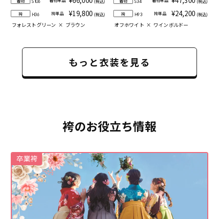
¥66,000
¥47,300
着物単品
着物単品
着物
着物
(税込)
(税込)
S106
S34
¥19,800
¥24,200
袴単品
袴単品
袴
袴
(税込)
(税込)
H36
H93
フォレストグリーン
×
ブラウン
オフホワイト
×
ワインボルドー
もっと衣装を見る
袴のお役立ち情報
卒業袴