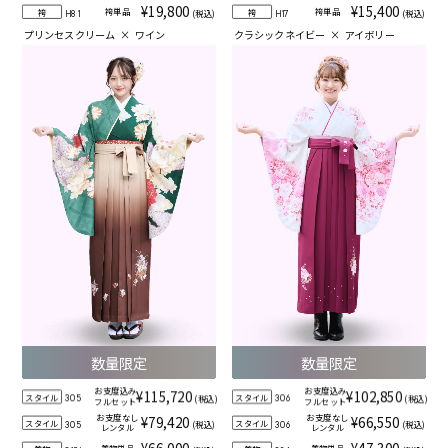
¥19,800
¥15,400
袴単品
袴単品
袴
袴
(税込)
(税込)
H81
H17
プリンセスクリーム
×
ワイン
クラシックネイビー
×
アイボリー
数量限定
数量限定
お支度込み
お支度込み
¥115,720
¥102,850
スタイル
スタイル
(税込)
(税込)
305
306
フルセット
フルセット
お支度なし
お支度なし
¥79,420
¥66,550
スタイル
スタイル
(税込)
(税込)
305
306
レンタル
レンタル