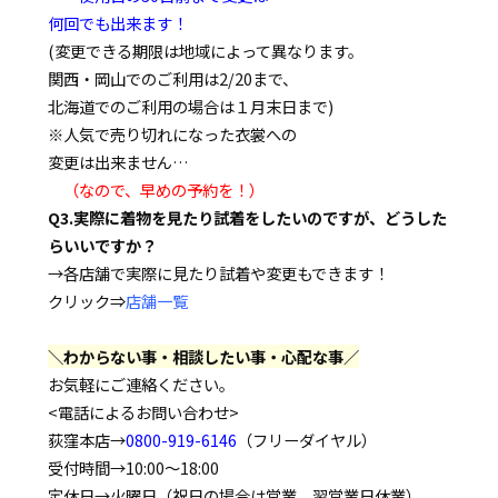
何回でも出来ます！
(変更できる期限は地域によって異なります。
関西・岡山でのご利用は2/20まで、
北海道でのご利用の場合は１月末日まで)
※人気で売り切れになった衣裳への
変更は出来ません…
（なので、早めの予約を！）
Q3.実際に着物を見たり試着をしたいのですが、どうした
らいいですか？
→各店舗で実際に見たり試着や変更もできます！
クリック⇒
店舗一覧
＼わからない事・相談したい事・心配な事／
お気軽にご連絡ください。
<電話によるお問い合わせ>
荻窪本店→
0800-919-6146
（フリーダイヤル）
受付時間→10:00～18:00
定休日→火曜日（祝日の場合は営業、翌営業日休業）