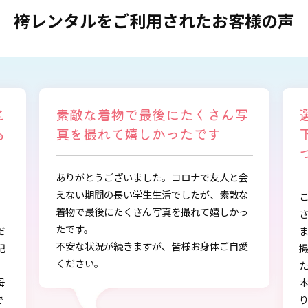
袴レンタルをご利用されたお客様の声
写
選ぶ時から色々と親身になって
下さり、自分に似合うものを見
つけることができました
会
な
この度は、とても素敵な着物・袴をご提供下
っ
さりありがとうございました。
また、早朝からの着付、ヘアアレンジ、写真
愛
撮影もしていただき、ありがとうございまし
し
た。
本店で選ぶ時から色々と親身になって下さ
り、自分に似合うものを見つけることができ