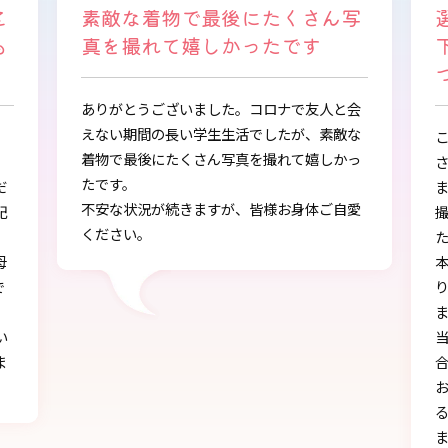
写
選ぶ時から色々と親身になって
下さり、自分に似合うものを見
つけることができました
会
な
この度は、とても素敵な着物・袴をご提供下
っ
さりありがとうございました。
また、早朝からの着付、ヘアアレンジ、写真
愛
撮影もしていただき、ありがとうございまし
し
た。
本店で選ぶ時から色々と親身になって下さ
り、自分に似合うものを見つけることができ
ました!!
当日にもたくさんの方に「可愛い」とか「似
合う」と言われ、本当に嬉しかったです♪
お天気にも恵まれ、本当に一生の思い出にな
る卒業式を迎えることができたのは、みなさ
まのおかげです。