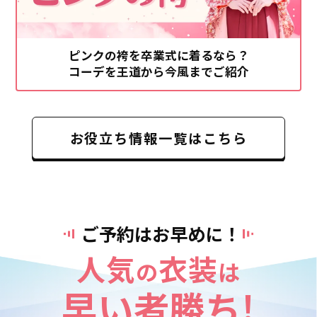
ピンクの袴を卒業式に着るなら？
コーデを王道から今風までご紹介
お役立ち情報一覧はこちら
ご予約はお早めに！
人気
衣装
の
は
早い者勝ち!