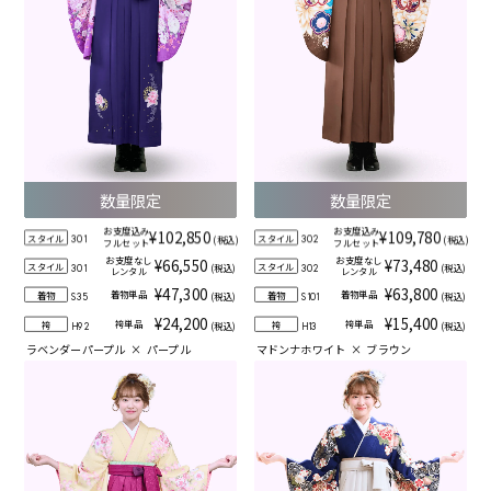
数量限定
数量限定
お支度込み
お支度込み
¥102,850
¥109,780
スタイル
スタイル
(税込)
(税込)
301
302
フルセット
フルセット
お支度なし
お支度なし
¥66,550
¥73,480
スタイル
スタイル
(税込)
(税込)
301
302
レンタル
レンタル
¥47,300
¥63,800
着物単品
着物単品
着物
着物
(税込)
(税込)
S35
S101
¥24,200
¥15,400
袴単品
袴単品
袴
袴
(税込)
(税込)
H92
H13
ラベンダーパープル
×
パープル
マドンナホワイト
×
ブラウン