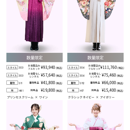
数量限定
数量限定
お支度込み
お支度込み
¥93,940
¥111,760
スタイル
スタイル
(税込)
(税込)
303
304
フルセット
フルセット
お支度なし
お支度なし
¥57,640
¥75,460
スタイル
スタイル
(税込)
(税込)
303
304
レンタル
レンタル
¥41,800
¥66,000
着物単品
着物単品
着物
着物
(税込)
(税込)
S11
S112
¥19,800
¥15,400
袴単品
袴単品
袴
袴
(税込)
(税込)
H81
H17
プリンセスクリーム
×
ワイン
クラシックネイビー
×
アイボリー