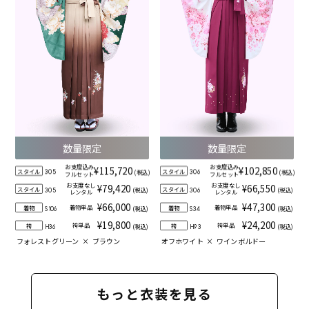
数量限定
数量限定
お支度込み
お支度込み
¥115,720
¥102,850
スタイル
スタイル
(税込)
(税込)
305
306
フルセット
フルセット
お支度なし
お支度なし
¥79,420
¥66,550
スタイル
スタイル
(税込)
(税込)
305
306
レンタル
レンタル
¥66,000
¥47,300
着物単品
着物単品
着物
着物
(税込)
(税込)
S106
S34
¥19,800
¥24,200
袴単品
袴単品
袴
袴
(税込)
(税込)
H36
H93
フォレストグリーン
×
ブラウン
オフホワイト
×
ワインボルドー
もっと衣装を見る