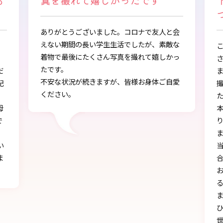
下さり、自分に似合うものを見
つけることができました
会
な
この度は、とても素敵な着物・袴をご提供下
っ
さりありがとうございました。
また、早朝からの着付、ヘアアレンジ、写真
愛
撮影もしていただき、ありがとうございまし
し
た。
本店で選ぶ時から色々と親身になって下さ
り、自分に似合うものを見つけることができ
ました!!
当日にもたくさんの方に「可愛い」とか「似
合う」と言われ、本当に嬉しかったです♪
お天気にも恵まれ、本当に一生の思い出にな
る卒業式を迎えることができたのは、みなさ
まのおかげです。
ひとかたならぬご尽力に感謝いたします。お
世話になりました。