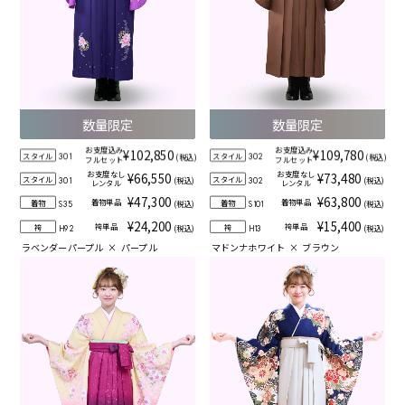
数量限定
数量限定
お支度込み
お支度込み
¥102,850
¥109,780
スタイル
スタイル
(税込)
(税込)
301
302
フルセット
フルセット
お支度なし
お支度なし
¥66,550
¥73,480
スタイル
スタイル
(税込)
(税込)
301
302
レンタル
レンタル
¥47,300
¥63,800
着物単品
着物単品
着物
着物
(税込)
(税込)
S35
S101
¥24,200
¥15,400
袴単品
袴単品
袴
袴
(税込)
(税込)
H92
H13
ラベンダーパープル
×
パープル
マドンナホワイト
×
ブラウン