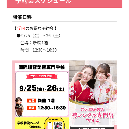
予約会スケジュール
開催日程
【
学内
のお得な予約会 】
● 9/25（金）・26（土）
会場：新館 1階
時間：12:30～16:30