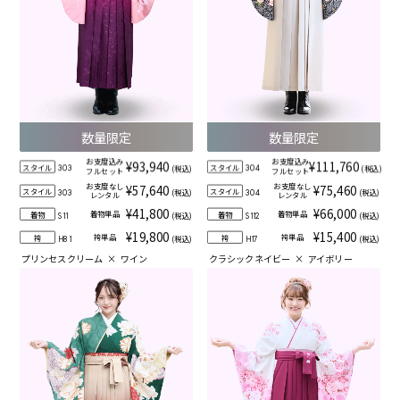
数量限定
数量限定
お支度込み
お支度込み
¥93,940
¥111,760
スタイル
スタイル
(税込)
(税込)
303
304
フルセット
フルセット
お支度なし
お支度なし
¥57,640
¥75,460
スタイル
スタイル
(税込)
(税込)
303
304
レンタル
レンタル
¥41,800
¥66,000
着物単品
着物単品
着物
着物
(税込)
(税込)
S11
S112
¥19,800
¥15,400
袴単品
袴単品
袴
袴
(税込)
(税込)
H81
H17
プリンセスクリーム
×
ワイン
クラシックネイビー
×
アイボリー