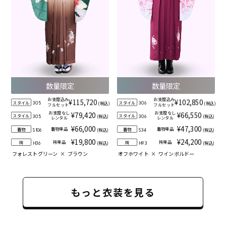
数量限定
数量限定
お支度込み
お支度込み
¥115,720
¥102,850
スタイル
スタイル
(税込)
(税込)
305
306
フルセット
フルセット
お支度なし
お支度なし
¥79,420
¥66,550
スタイル
スタイル
(税込)
(税込)
305
306
レンタル
レンタル
¥66,000
¥47,300
着物単品
着物単品
着物
着物
(税込)
(税込)
S106
S34
¥19,800
¥24,200
袴単品
袴単品
袴
袴
(税込)
(税込)
H36
H93
フォレストグリーン
×
ブラウン
オフホワイト
×
ワインボルドー
もっと衣装を見る