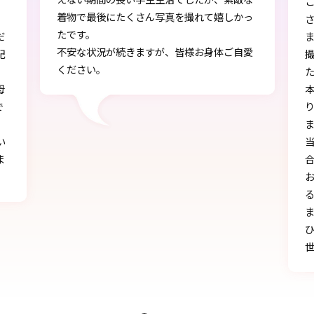
この度は、とても素敵な着物・袴をご提供下
っ
さりありがとうございました。
また、早朝からの着付、ヘアアレンジ、写真
愛
撮影もしていただき、ありがとうございまし
し
た。
本店で選ぶ時から色々と親身になって下さ
り、自分に似合うものを見つけることができ
ました!!
当日にもたくさんの方に「可愛い」とか「似
合う」と言われ、本当に嬉しかったです♪
お天気にも恵まれ、本当に一生の思い出にな
る卒業式を迎えることができたのは、みなさ
まのおかげです。
ひとかたならぬご尽力に感謝いたします。お
世話になりました。