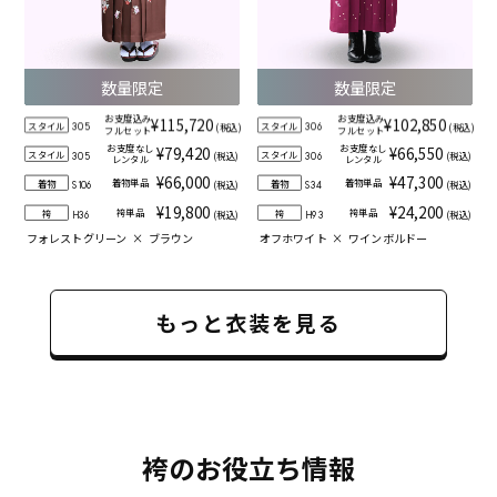
数量限定
数量限定
お支度込み
お支度込み
¥115,720
¥102,850
スタイル
スタイル
(税込)
(税込)
305
306
フルセット
フルセット
お支度なし
お支度なし
¥79,420
¥66,550
スタイル
スタイル
(税込)
(税込)
305
306
レンタル
レンタル
¥66,000
¥47,300
着物単品
着物単品
着物
着物
(税込)
(税込)
S106
S34
¥19,800
¥24,200
袴単品
袴単品
袴
袴
(税込)
(税込)
H36
H93
フォレストグリーン
×
ブラウン
オフホワイト
×
ワインボルドー
もっと衣装を見る
袴のお役立ち情報