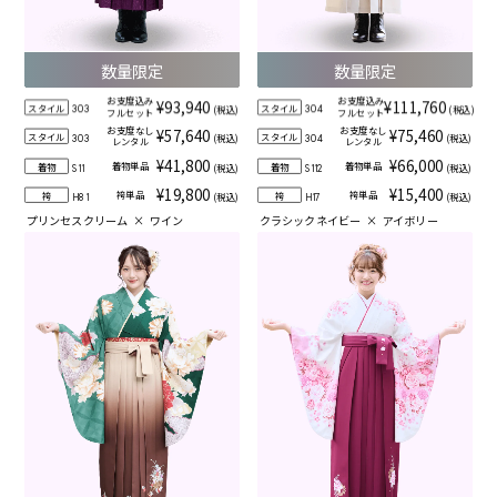
数量限定
数量限定
お支度込み
お支度込み
¥93,940
¥111,760
スタイル
スタイル
(税込)
(税込)
303
304
フルセット
フルセット
お支度なし
お支度なし
¥57,640
¥75,460
スタイル
スタイル
(税込)
(税込)
303
304
レンタル
レンタル
¥41,800
¥66,000
着物単品
着物単品
着物
着物
(税込)
(税込)
S11
S112
¥19,800
¥15,400
袴単品
袴単品
袴
袴
(税込)
(税込)
H81
H17
プリンセスクリーム
×
ワイン
クラシックネイビー
×
アイボリー