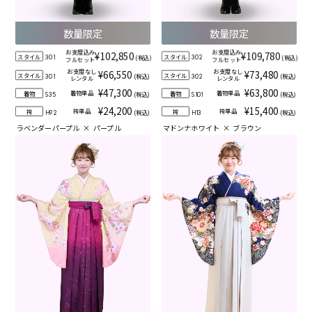
数量限定
数量限定
お支度込み
お支度込み
¥102,850
¥109,780
スタイル
スタイル
(税込)
(税込)
301
302
フルセット
フルセット
お支度なし
お支度なし
¥66,550
¥73,480
スタイル
スタイル
(税込)
(税込)
301
302
レンタル
レンタル
¥47,300
¥63,800
着物単品
着物単品
着物
着物
(税込)
(税込)
S35
S101
¥24,200
¥15,400
袴単品
袴単品
袴
袴
(税込)
(税込)
H92
H13
ラベンダーパープル
×
パープル
マドンナホワイト
×
ブラウン