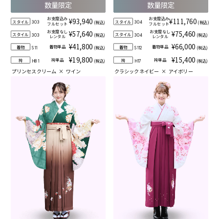
数量限定
数量限定
お支度込み
お支度込み
¥93,940
¥111,760
スタイル
スタイル
(税込)
(税込)
303
304
フルセット
フルセット
お支度なし
お支度なし
¥57,640
¥75,460
スタイル
スタイル
(税込)
(税込)
303
304
レンタル
レンタル
¥41,800
¥66,000
着物単品
着物単品
着物
着物
(税込)
(税込)
S11
S112
¥19,800
¥15,400
袴単品
袴単品
袴
袴
(税込)
(税込)
H81
H17
プリンセスクリーム
×
ワイン
クラシックネイビー
×
アイボリー