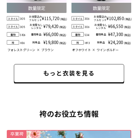
数量限定
数量限定
お支度込み
お支度込み
¥115,720
¥102,850
スタイル
スタイル
(税込)
(税込)
305
306
フルセット
フルセット
お支度なし
お支度なし
¥79,420
¥66,550
スタイル
スタイル
(税込)
(税込)
305
306
レンタル
レンタル
¥66,000
¥47,300
着物単品
着物単品
着物
着物
(税込)
(税込)
S106
S34
¥19,800
¥24,200
袴単品
袴単品
袴
袴
(税込)
(税込)
H36
H93
フォレストグリーン
×
ブラウン
オフホワイト
×
ワインボルドー
もっと衣装を見る
袴のお役立ち情報
卒業袴