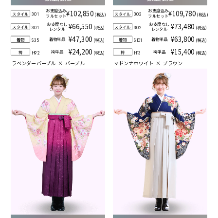
お支度込み
お支度込み
¥102,850
¥109,780
スタイル
スタイル
(税込)
(税込)
301
302
フルセット
フルセット
お支度なし
お支度なし
¥66,550
¥73,480
スタイル
スタイル
(税込)
(税込)
301
302
レンタル
レンタル
¥47,300
¥63,800
着物単品
着物単品
着物
着物
(税込)
(税込)
S35
S101
¥24,200
¥15,400
袴単品
袴単品
袴
袴
(税込)
(税込)
H92
H13
ラベンダーパープル
×
パープル
マドンナホワイト
×
ブラウン