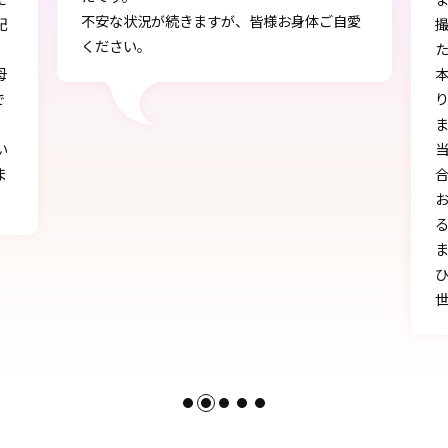
愛
撮影もしていただき、ありがとうございまし
し
た。
本店で選ぶ時から色々と親身になって下さ
り、自分に似合うものを見つけることができ
ました!!
当日にもたくさんの方に「可愛い」とか「似
合う」と言われ、本当に嬉しかったです♪
お天気にも恵まれ、本当に一生の思い出にな
る卒業式を迎えることができたのは、みなさ
まのおかげです。
ひとかたならぬご尽力に感謝いたします。お
世話になりました。