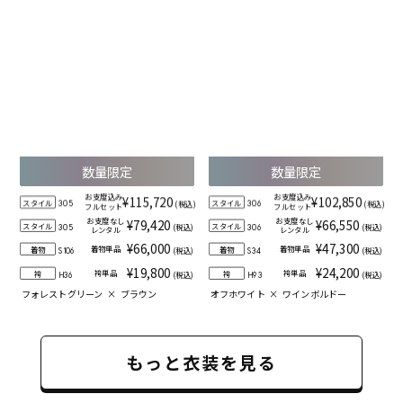
数量限定
数量限定
お支度込み
お支度込み
¥115,720
¥102,850
スタイル
スタイル
(税込)
(税込)
305
306
フルセット
フルセット
お支度なし
お支度なし
¥79,420
¥66,550
スタイル
スタイル
(税込)
(税込)
305
306
レンタル
レンタル
¥66,000
¥47,300
着物単品
着物単品
着物
着物
(税込)
(税込)
S106
S34
¥19,800
¥24,200
袴単品
袴単品
袴
袴
(税込)
(税込)
H36
H93
フォレストグリーン
×
ブラウン
オフホワイト
×
ワインボルドー
もっと衣装を見る