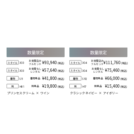
数量限定
数量限定
お支度込み
お支度込み
¥93,940
¥111,760
スタイル
スタイル
(税込)
(税込)
303
304
フルセット
フルセット
お支度なし
お支度なし
¥57,640
¥75,460
スタイル
スタイル
(税込)
(税込)
303
304
レンタル
レンタル
¥41,800
¥66,000
着物単品
着物単品
着物
着物
(税込)
(税込)
S11
S112
¥19,800
¥15,400
袴単品
袴単品
袴
袴
(税込)
(税込)
H81
H17
プリンセスクリーム
×
ワイン
クラシックネイビー
×
アイボリー