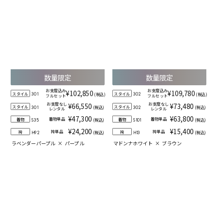
数量限定
数量限定
お支度込み
お支度込み
¥102,850
¥109,780
スタイル
スタイル
(税込)
(税込)
301
302
フルセット
フルセット
お支度なし
お支度なし
¥66,550
¥73,480
スタイル
スタイル
(税込)
(税込)
301
302
レンタル
レンタル
¥47,300
¥63,800
着物単品
着物単品
着物
着物
(税込)
(税込)
S35
S101
¥24,200
¥15,400
袴単品
袴単品
袴
袴
(税込)
(税込)
H92
H13
ラベンダーパープル
×
パープル
マドンナホワイト
×
ブラウン