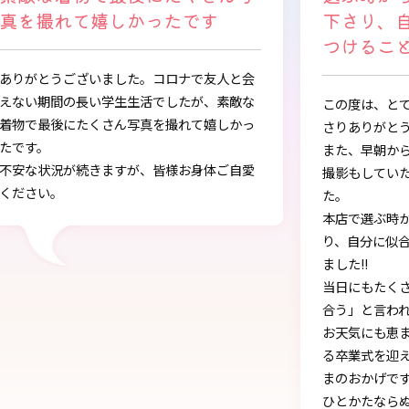
下さり、自分に似合うものを見
つけることができました
会
な
この度は、とても素敵な着物・袴をご提供下
っ
さりありがとうございました。
また、早朝からの着付、ヘアアレンジ、写真
愛
撮影もしていただき、ありがとうございまし
し
た。
本店で選ぶ時から色々と親身になって下さ
り、自分に似合うものを見つけることができ
ました!!
当日にもたくさんの方に「可愛い」とか「似
合う」と言われ、本当に嬉しかったです♪
お天気にも恵まれ、本当に一生の思い出にな
る卒業式を迎えることができたのは、みなさ
まのおかげです。
ひとかたならぬご尽力に感謝いたします。お