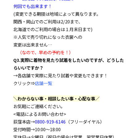
何回でも出来ます！
(変更できる期限は地域によって異なります。
関西・岡山でのご利用は2/20まで、
北海道でのご利用の場合は１月末日まで)
※人気で売り切れになった衣裳への
変更は出来ません…
（なので、早めの予約を！）
Q3.実際に着物を見たり試着をしたいのですが、どうした
らいいですか？
→各店舗で実際に見たり試着や変更もできます！
クリック⇒
店舗一覧
＼わからない事・相談したい事・心配な事／
お気軽にご連絡ください。
<電話によるお問い合わせ>
荻窪本店→
0800-919-6146
（フリーダイヤル）
受付時間→10:00～18:00
定休日→火曜日（祝日の場合は営業、翌営業日休業）