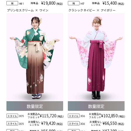
¥19,800
¥15,400
袴単品
袴単品
袴
袴
(税込)
(税込)
H81
H17
プリンセスクリーム
×
ワイン
クラシックネイビー
×
アイボリー
数量限定
数量限定
お支度込み
お支度込み
¥115,720
¥102,850
スタイル
スタイル
(税込)
(税込)
305
306
フルセット
フルセット
お支度なし
お支度なし
¥79,420
¥66,550
スタイル
スタイル
(税込)
(税込)
305
306
レンタル
レンタル
¥66,000
¥47,300
着物単品
着物単品