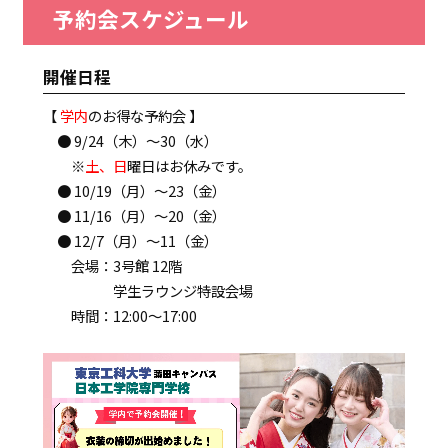
予約会スケジュール
開催日程
【
学内
のお得な予約会 】
● 9/24（木）～30（水）
※
土、日
曜日はお休みです。
● 10/19（月）～23（金）
● 11/16（月）～20（金）
● 12/7（月）～11（金）
会場：3号館 12階
学生ラウンジ特設会場
時間：12:00～17:00