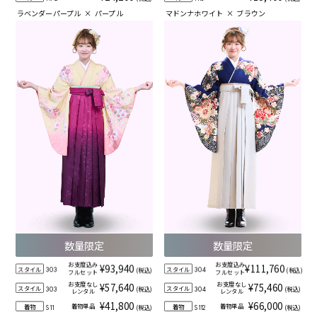
ラベンダーパープル
×
パープル
マドンナホワイト
×
ブラウン
数量限定
数量限定
お支度込み
お支度込み
¥93,940
¥111,760
スタイル
スタイル
(税込)
(税込)
303
304
フルセット
フルセット
お支度なし
お支度なし
¥57,640
¥75,460
スタイル
スタイル
(税込)
(税込)
303
304
レンタル
レンタル
¥41,800
¥66,000
着物単品
着物単品
着物
着物
(税込)
(税込)
S11
S112