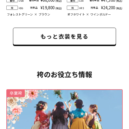
着物
着物
(税込)
(税込)
S106
S34
¥19,800
¥24,200
袴単品
袴単品
袴
袴
(税込)
(税込)
H36
H93
フォレストグリーン
×
ブラウン
オフホワイト
×
ワインボルドー
もっと衣装を見る
袴のお役立ち情報
卒業袴