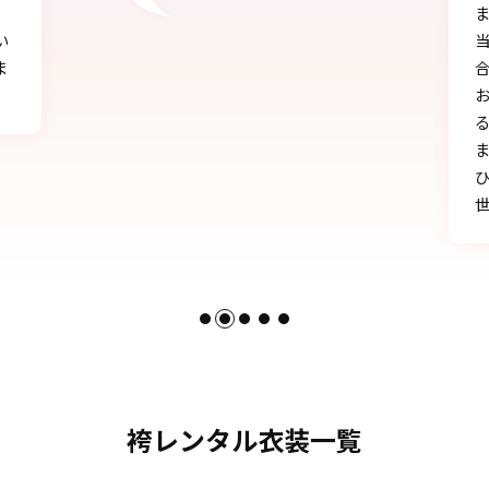
ました!!
当日にもたくさんの方に
合う」と言われ、本当に
お天気にも恵まれ、本当
る卒業式を迎えることが
まのおかげです。
ひとかたならぬご尽力に
世話になりました。
袴レンタル衣装一覧