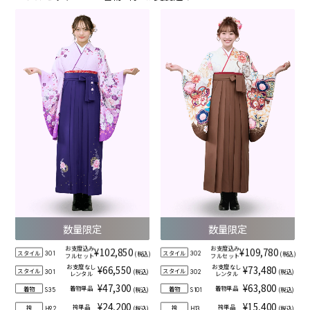
数量限定
数量限定
お支度込み
お支度込み
¥102,850
¥109,780
スタイル
スタイル
(税込)
(税込)
301
302
フルセット
フルセット
お支度なし
お支度なし
¥66,550
¥73,480
スタイル
スタイル
(税込)
(税込)
301
302
レンタル
レンタル
¥47,300
¥63,800
着物単品
着物単品
着物
着物
(税込)
(税込)
S35
S101
¥24,200
¥15,400
袴単品
袴単品
袴
袴
(税込)
(税込)
H92
H13