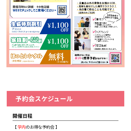
予約会スケジュール
開催日程
【
学内
のお得な予約会 】