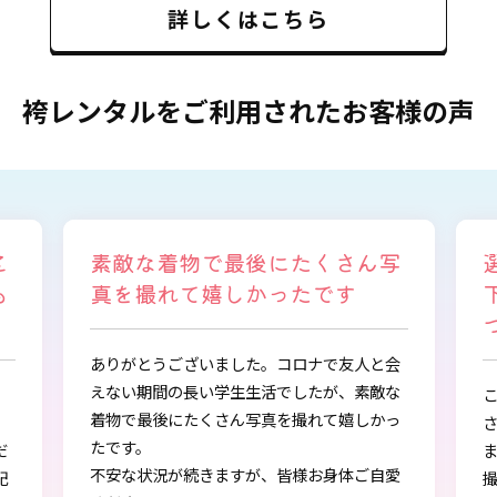
詳しくはこちら
袴レンタルをご利用されたお客様の声
写
選ぶ時から色々と親身になって
下さり、自分に似合うものを見
つけることができました
会
な
この度は、とても素敵な着物・袴をご提供下
っ
さりありがとうございました。
また、早朝からの着付、ヘアアレンジ、写真
愛
撮影もしていただき、ありがとうございまし
し