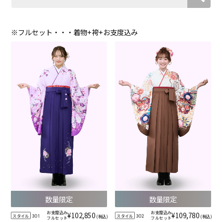
※フルセット・・・着物+袴+お支度込み
数量限定
数量限定
お支度込み
お支度込み
¥102,850
¥109,780
スタイル
スタイル
(税込)
(税込)
301
302
フルセット
フルセット