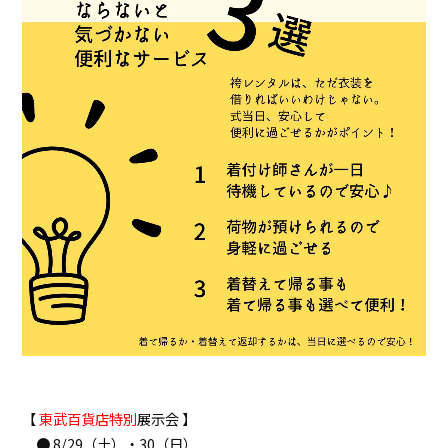
【
東武百貨店特別
展示会 】
● 8/29（土）・30（日）