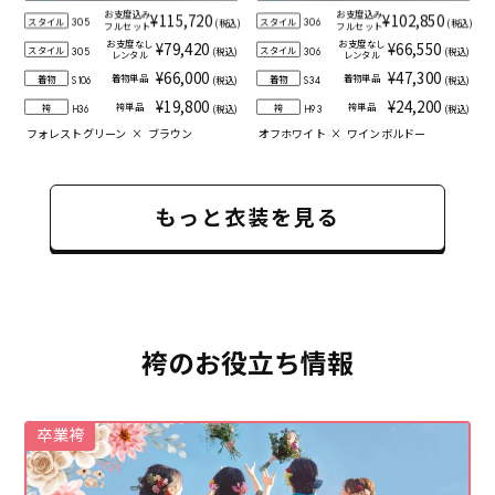
お支度込み
お支度込み
¥115,720
¥102,850
スタイル
スタイル
(税込)
(税込)
305
306
フルセット
フルセット
お支度なし
お支度なし
¥79,420
¥66,550
スタイル
スタイル
(税込)
(税込)
305
306
レンタル
レンタル
¥66,000
¥47,300
着物単品
着物単品
着物
着物
(税込)
(税込)
S106
S34
¥19,800
¥24,200
袴単品
袴単品
袴
袴
(税込)
(税込)
H36
H93
フォレストグリーン
×
ブラウン
オフホワイト
×
ワインボルドー
もっと衣装を見る
袴のお役立ち情報
卒業袴