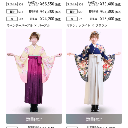
お支度なし
お支度なし
¥66,550
¥73,480
スタイル
スタイル
(税込)
(税込)
301
302
レンタル
レンタル
¥47,300
¥63,800
着物単品
着物単品
着物
着物
(税込)
(税込)
S35
S101
¥24,200
¥15,400
袴単品
袴単品
袴
袴
(税込)
(税込)
H92
H13
ラベンダーパープル
×
パープル
マドンナホワイト
×
ブラウン
数量限定
数量限定
お支度込み
お支度込み