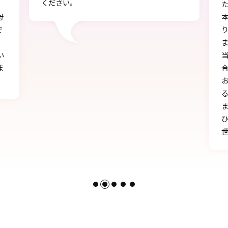
た。
本店で選ぶ時から色々と親身になって下さ
り、自分に似合うものを見つけることができ
ました!!
当日にもたくさんの方に「可愛い」とか「似
合う」と言われ、本当に嬉しかったです♪
お天気にも恵まれ、本当に一生の思い出にな
る卒業式を迎えることができたのは、みなさ
まのおかげです。
ひとかたならぬご尽力に感謝いたします。お
世話になりました。