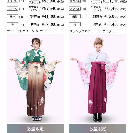
¥93,940
¥111,760
スタイル
スタイル
(税込)
(税込)
303
304
フルセット
フルセット
お支度なし
お支度なし
¥57,640
¥75,460
スタイル
スタイル
(税込)
(税込)
303
304
レンタル
レンタル
¥41,800
¥66,000
着物単品
着物単品
着物
着物
(税込)
(税込)
S11
S112
¥19,800
¥15,400
袴単品
袴単品
袴
袴
(税込)
(税込)
H81
H17
プリンセスクリーム
×
ワイン
クラシックネイビー
×
アイボリー
数量限定
数量限定