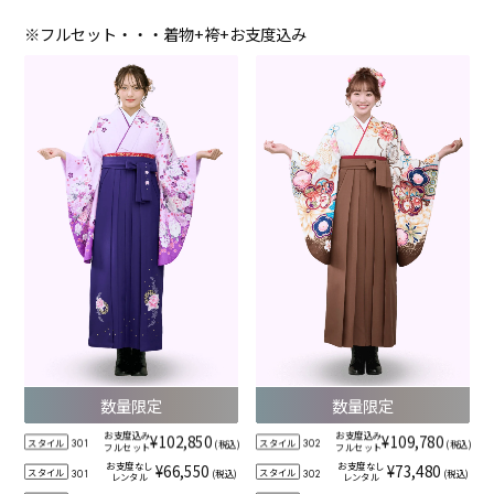
※フルセット・・・着物+袴+お支度込み
数量限定
数量限定
お支度込み
お支度込み
¥102,850
¥109,780
スタイル
スタイル
(税込)
(税込)
301
302
フルセット
フルセット
お支度なし
お支度なし
¥66,550
¥73,480
スタイル
スタイル
(税込)
(税込)
301
302
レンタル
レンタル