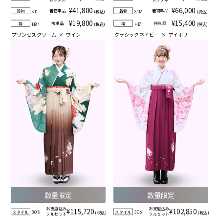
¥41,800
¥66,000
着物単品
着物単品
着物
着物
(税込)
(税込)
S11
S112
¥19,800
¥15,400
袴単品
袴単品
袴
袴
(税込)
(税込)
H81
H17
プリンセスクリーム
×
ワイン
クラシックネイビー
×
アイボリー
数量限定
数量限定
お支度込み
お支度込み
¥115,720
¥102,850
スタイル
スタイル
(税込)
(税込)
305
306
フルセット
フルセット