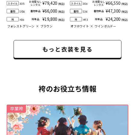
お支度なし
お支度なし
¥79,420
¥66,550
スタイル
スタイル
(税込)
(税込)
305
306
レンタル
レンタル
¥66,000
¥47,300
着物単品
着物単品
着物
着物
(税込)
(税込)
S106
S34
¥19,800
¥24,200
袴単品
袴単品
袴
袴
(税込)
(税込)
H36
H93
フォレストグリーン
×
ブラウン
オフホワイト
×
ワインボルドー
もっと衣装を見る
袴のお役立ち情報
卒業袴