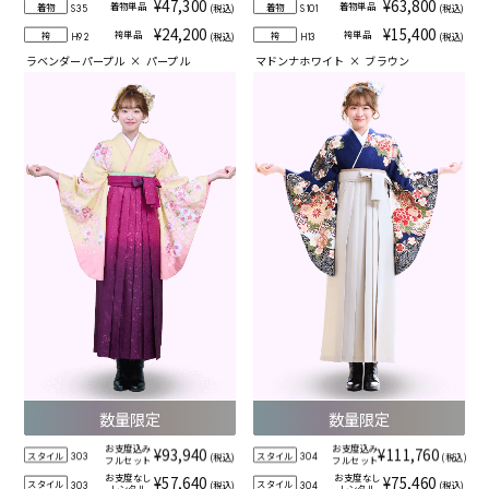
¥47,300
¥63,800
着物単品
着物単品
着物
着物
(税込)
(税込)
S35
S101
¥24,200
¥15,400
袴単品
袴単品
袴
袴
(税込)
(税込)
H92
H13
ラベンダーパープル
×
パープル
マドンナホワイト
×
ブラウン
数量限定
数量限定
お支度込み
お支度込み
¥93,940
¥111,760
スタイル
スタイル
(税込)
(税込)
303
304
フルセット
フルセット
お支度なし
お支度なし
¥57,640
¥75,460
スタイル
スタイル
(税込)
(税込)
303
304
レンタル
レンタル