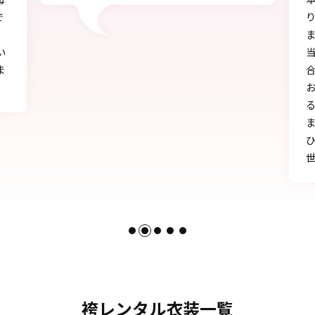
り、自分に似合うものを見つけることができ
ました!!
当日にもたくさんの方に「可愛い」とか「似
合う」と言われ、本当に嬉しかったです♪
お天気にも恵まれ、本当に一生の思い出にな
る卒業式を迎えることができたのは、みなさ
まのおかげです。
ひとかたならぬご尽力に感謝いたします。お
世話になりました。
袴レンタル衣装一覧