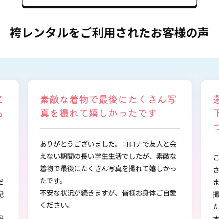
袴レンタルをご利用されたお客様の声
写
選ぶ時から色々と親身になって
下さり、自分に似合うものを見
つけることができました
会
な
この度は、とても素敵な着物・袴をご提供下
っ
さりありがとうございました。
また、早朝からの着付、ヘアアレンジ、写真
愛
撮影もしていただき、ありがとうございまし
し
た。
本店で選ぶ時から色々と親身になって下さ