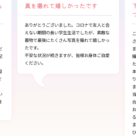
下さり、自分に似合うものを見
つけることができました
会
な
この度は、とても素敵な着物・袴をご提供下
っ
さりありがとうございました。
また、早朝からの着付、ヘアアレンジ、写真
愛
撮影もしていただき、ありがとうございまし
し
た。
本店で選ぶ時から色々と親身になって下さ
り、自分に似合うものを見つけることができ
ました!!
当日にもたくさんの方に「可愛い」とか「似
合う」と言われ、本当に嬉しかったです♪
お天気にも恵まれ、本当に一生の思い出にな
る卒業式を迎えることができたのは、みなさ
まのおかげです。
ひとかたならぬご尽力に感謝いたします。お