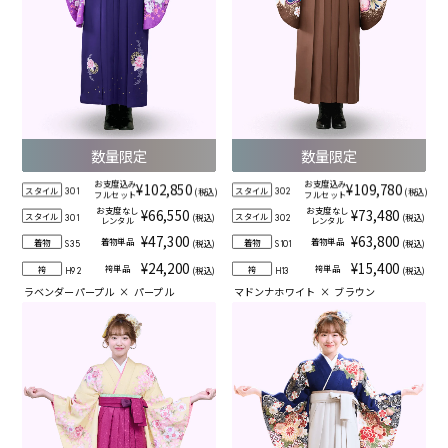
数量限定
数量限定
お支度込み
お支度込み
¥102,850
¥109,780
スタイル
スタイル
(税込)
(税込)
301
302
フルセット
フルセット
お支度なし
お支度なし
¥66,550
¥73,480
スタイル
スタイル
(税込)
(税込)
301
302
レンタル
レンタル
¥47,300
¥63,800
着物単品
着物単品
着物
着物
(税込)
(税込)
S35
S101
¥24,200
¥15,400
袴単品
袴単品
袴
袴
(税込)
(税込)
H92
H13
ラベンダーパープル
×
パープル
マドンナホワイト
×
ブラウン