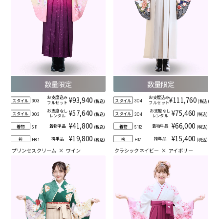
数量限定
数量限定
お支度込み
お支度込み
¥93,940
¥111,760
スタイル
スタイル
(税込)
(税込)
303
304
フルセット
フルセット
お支度なし
お支度なし
¥57,640
¥75,460
スタイル
スタイル
(税込)
(税込)
303
304
レンタル
レンタル
¥41,800
¥66,000
着物単品
着物単品
着物
着物
(税込)
(税込)
S11
S112
¥19,800
¥15,400
袴単品
袴単品
袴
袴
(税込)
(税込)
H81
H17
プリンセスクリーム
×
ワイン
クラシックネイビー
×
アイボリー