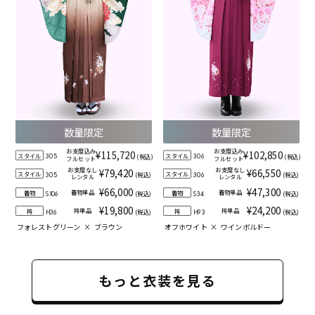
数量限定
数量限定
お支度込み
お支度込み
¥115,720
¥102,850
スタイル
スタイル
(税込)
(税込)
305
306
フルセット
フルセット
お支度なし
お支度なし
¥79,420
¥66,550
スタイル
スタイル
(税込)
(税込)
305
306
レンタル
レンタル
¥66,000
¥47,300
着物単品
着物単品
着物
着物
(税込)
(税込)
S106
S34
¥19,800
¥24,200
袴単品
袴単品
袴
袴
(税込)
(税込)
H36
H93
フォレストグリーン
×
ブラウン
オフホワイト
×
ワインボルドー
もっと衣装を見る