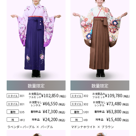
数量限定
数量限定
お支度込み
お支度込み
¥102,850
¥109,780
スタイル
スタイル
(税込)
(税込)
301
302
フルセット
フルセット
お支度なし
お支度なし
¥66,550
¥73,480
スタイル
スタイル
(税込)
(税込)
301
302
レンタル
レンタル
¥47,300
¥63,800
着物単品
着物単品
着物
着物
(税込)
(税込)
S35
S101
¥24,200
¥15,400
袴単品
袴単品
袴
袴
(税込)
(税込)
H92
H13
ラベンダーパープル
×
パープル
マドンナホワイト
×
ブラウン