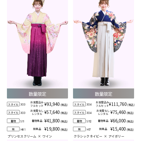
数量限定
数量限定
お支度込み
お支度込み
¥93,940
¥111,760
スタイル
スタイル
(税込)
(税込)
303
304
フルセット
フルセット
お支度なし
お支度なし
¥57,640
¥75,460
スタイル
スタイル
(税込)
(税込)
303
304
レンタル
レンタル
¥41,800
¥66,000
着物単品
着物単品
着物
着物
(税込)
(税込)
S11
S112
¥19,800
¥15,400
袴単品
袴単品
袴
袴
(税込)
(税込)
H81
H17
プリンセスクリーム
×
ワイン
クラシックネイビー
×
アイボリー