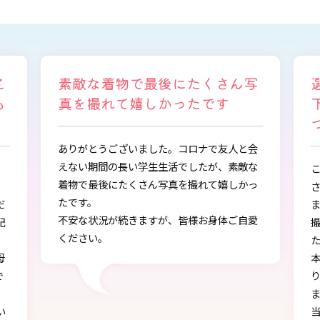
写
選ぶ時から色々と親身になって
下さり、自分に似合うものを見
つけることができました
会
な
この度は、とても素敵な着物・袴をご提供下
っ
さりありがとうございました。
また、早朝からの着付、ヘアアレンジ、写真
愛
撮影もしていただき、ありがとうございまし
し
た。
本店で選ぶ時から色々と親身になって下さ
り、自分に似合うものを見つけることができ
ました!!
当日にもたくさんの方に「可愛い」とか「似