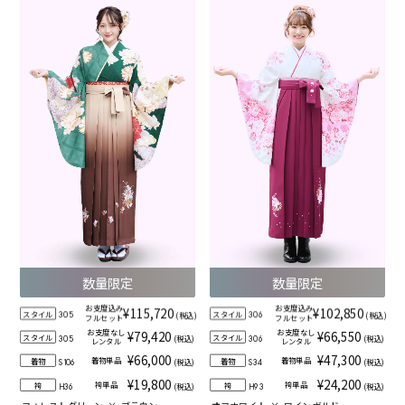
数量限定
数量限定
お支度込み
お支度込み
¥115,720
¥102,850
スタイル
スタイル
(税込)
(税込)
305
306
フルセット
フルセット
お支度なし
お支度なし
¥79,420
¥66,550
スタイル
スタイル
(税込)
(税込)
305
306
レンタル
レンタル
¥66,000
¥47,300
着物単品
着物単品
着物
着物
(税込)
(税込)
S106
S34
¥19,800
¥24,200
袴単品
袴単品
袴
袴
(税込)
(税込)
H36
H93
フォレストグリーン
×
ブラウン
オフホワイト
×
ワインボルドー