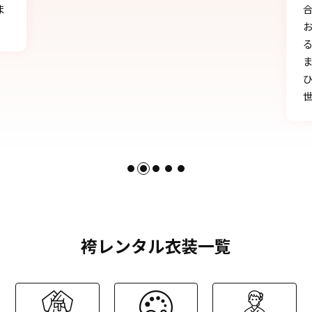
合う」と言われ、本当に嬉しかったです♪
お天気にも恵まれ、本当に一生の思い出にな
る卒業式を迎えることができたのは、みなさ
まのおかげです。
ひとかたならぬご尽力に感謝いたします。お
世話になりました。
袴レンタル衣装一覧