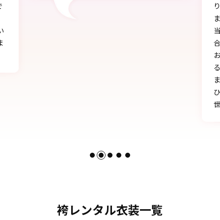
り、自分に似合うものを見つけることができ
ました!!
当日にもたくさんの方に「可愛い」とか「似
合う」と言われ、本当に嬉しかったです♪
お天気にも恵まれ、本当に一生の思い出にな
る卒業式を迎えることができたのは、みなさ
まのおかげです。
ひとかたならぬご尽力に感謝いたします。お
世話になりました。
袴レンタル衣装一覧