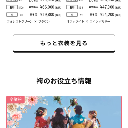
305
306
レンタル
レンタル
¥66,000
¥47,300
着物単品
着物単品
着物
着物
(税込)
(税込)
S106
S34
¥19,800
¥24,200
袴単品
袴単品
袴
袴
(税込)
(税込)
H36
H93
フォレストグリーン
×
ブラウン
オフホワイト
×
ワインボルドー
もっと衣装を見る
袴のお役立ち情報
卒業袴