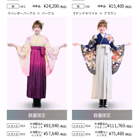
¥24,200
¥15,400
袴単品
袴単品
袴
袴
(税込)
(税込)
H92
H13
ラベンダーパープル
×
パープル
マドンナホワイト
×
ブラウン
数量限定
数量限定
お支度込み
お支度込み
¥93,940
¥111,760
スタイル
スタイル
(税込)
(税込)
303
304
フルセット
フルセット
お支度なし
お支度なし
¥57,640
¥75,460
スタイル
スタイル
(税込)
(税込)
303
304
レンタル
レンタル