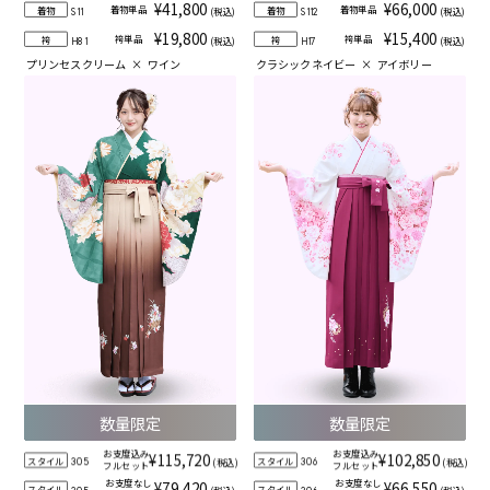
¥41,800
¥66,000
着物単品
着物単品
着物
着物
(税込)
(税込)
S11
S112
¥19,800
¥15,400
袴単品
袴単品
袴
袴
(税込)
(税込)
H81
H17
プリンセスクリーム
×
ワイン
クラシックネイビー
×
アイボリー
数量限定
数量限定
お支度込み
お支度込み
¥115,720
¥102,850
スタイル
スタイル
(税込)
(税込)
305
306
フルセット
フルセット
お支度なし
お支度なし
¥79,420
¥66,550
スタイル
スタイル
(税込)
(税込)