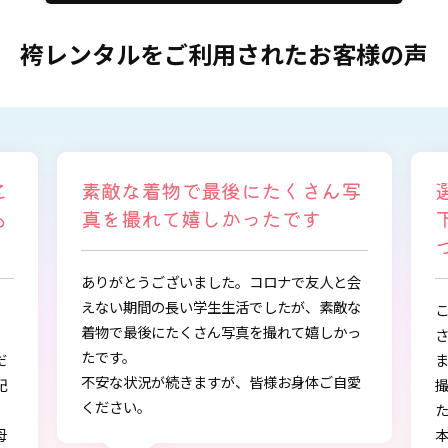
袴レンタルをご利用されたお客様の声
写
選ぶ時から色々と親身になって
下さり、自分に似合うものを見
つけることができました
会
な
この度は、とても素敵な着物・袴をご提供下
っ
さりありがとうございました。
また、早朝からの着付、ヘアアレンジ、写真
愛
撮影もしていただき、ありがとうございまし
し
た。
本店で選ぶ時から色々と親身になって下さ