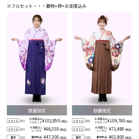
※フルセット・・・着物+袴+お支度込み
数量限定
数量限定
お支度込み
お支度込み
¥102,850
¥109,780
スタイル
スタイル
(税込)
(税込)
301
302
フルセット
フルセット
お支度なし
お支度なし
¥66,550
¥73,480
スタイル
スタイル
(税込)
(税込)
301
302
レンタル
レンタル
¥47,300
¥63,800
着物単品
着物単品
着物
着物
(税込)
(税込)
S35
S101