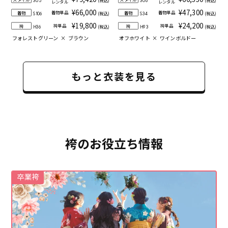
305
306
レンタル
レンタル
¥66,000
¥47,300
着物単品
着物単品
着物
着物
(税込)
(税込)
S106
S34
¥19,800
¥24,200
袴単品
袴単品
袴
袴
(税込)
(税込)
H36
H93
フォレストグリーン
×
ブラウン
オフホワイト
×
ワインボルドー
もっと衣装を見る
袴のお役立ち情報
卒業袴