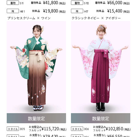
¥41,800
¥66,000
着物単品
着物単品
着物
着物
(税込)
(税込)
S11
S112
¥19,800
¥15,400
袴単品
袴単品
袴
袴
(税込)
(税込)
H81
H17
プリンセスクリーム
×
ワイン
クラシックネイビー
×
アイボリー
数量限定
数量限定
お支度込み
お支度込み
¥115,720
¥102,850
スタイル
スタイル
(税込)
(税込)
305
306
フルセット
フルセット
お支度なし
お支度なし
¥79,420
¥66,550
スタイル
スタイル
(税込)
(税込)