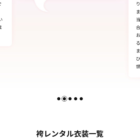
り、自分に似合うものを見つけることができ
ました!!
当日にもたくさんの方に「可愛い」とか「似
合う」と言われ、本当に嬉しかったです♪
お天気にも恵まれ、本当に一生の思い出にな
る卒業式を迎えることができたのは、みなさ
まのおかげです。
ひとかたならぬご尽力に感謝いたします。お
世話になりました。
袴レンタル衣装一覧