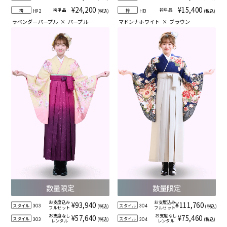
¥24,200
¥15,400
袴単品
袴単品
袴
袴
(税込)
(税込)
H92
H13
ラベンダーパープル
×
パープル
マドンナホワイト
×
ブラウン
数量限定
数量限定
お支度込み
お支度込み
¥93,940
¥111,760
スタイル
スタイル
(税込)
(税込)
303
304
フルセット
フルセット
お支度なし
お支度なし
¥57,640
¥75,460
スタイル
スタイル
(税込)
(税込)
303
304
レンタル
レンタル