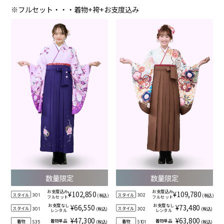
※フルセット・・・着物+袴+お支度込み
数量限定
数量限定
お支度込み
お支度込み
¥102,850
¥109,780
スタイル
スタイル
(税込)
(税込)
301
302
フルセット
フルセット
お支度なし
お支度なし
¥66,550
¥73,480
スタイル
スタイル
(税込)
(税込)
301
302
レンタル
レンタル
¥47,300
¥63,800
着物単品
着物単品
着物
着物
(税込)
(税込)
S35
S101