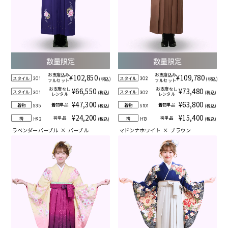
数量限定
数量限定
お支度込み
お支度込み
¥102,850
¥109,780
スタイル
スタイル
(税込)
(税込)
301
302
フルセット
フルセット
お支度なし
お支度なし
¥66,550
¥73,480
スタイル
スタイル
(税込)
(税込)
301
302
レンタル
レンタル
¥47,300
¥63,800
着物単品
着物単品
着物
着物
(税込)
(税込)
S35
S101
¥24,200
¥15,400
袴単品
袴単品
袴
袴
(税込)
(税込)
H92
H13
ラベンダーパープル
×
パープル
マドンナホワイト
×
ブラウン