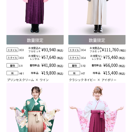
数量限定
数量限定
お支度込み
お支度込み
¥93,940
¥111,760
スタイル
スタイル
(税込)
(税込)
303
304
フルセット
フルセット
お支度なし
お支度なし
¥57,640
¥75,460
スタイル
スタイル
(税込)
(税込)
303
304
レンタル
レンタル
¥41,800
¥66,000
着物単品
着物単品
着物
着物
(税込)
(税込)
S11
S112
¥19,800
¥15,400
袴単品
袴単品
袴
袴
(税込)
(税込)
H81
H17
プリンセスクリーム
×
ワイン
クラシックネイビー
×
アイボリー