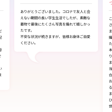
つけることができました
会
な
この度は、とても素敵な着物・袴をご提供下
っ
さりありがとうございました。
また、早朝からの着付、ヘアアレンジ、写真
愛
撮影もしていただき、ありがとうございまし
し
た。
本店で選ぶ時から色々と親身になって下さ
り、自分に似合うものを見つけることができ
ました!!
当日にもたくさんの方に「可愛い」とか「似
合う」と言われ、本当に嬉しかったです♪
お天気にも恵まれ、本当に一生の思い出にな
る卒業式を迎えることができたのは、みなさ
まのおかげです。
ひとかたならぬご尽力に感謝いたします。お
世話になりました。