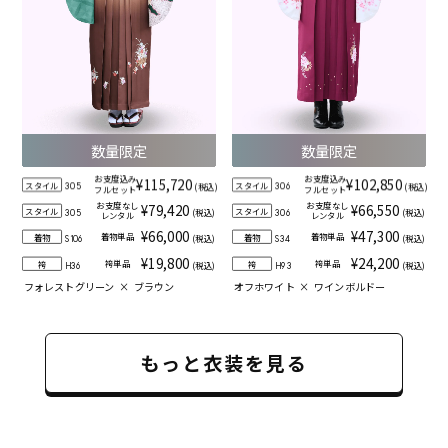
数量限定
数量限定
お支度込み
お支度込み
¥115,720
¥102,850
スタイル
スタイル
(税込)
(税込)
305
306
フルセット
フルセット
お支度なし
お支度なし
¥79,420
¥66,550
スタイル
スタイル
(税込)
(税込)
305
306
レンタル
レンタル
¥66,000
¥47,300
着物単品
着物単品
着物
着物
(税込)
(税込)
S106
S34
¥19,800
¥24,200
袴単品
袴単品
袴
袴
(税込)
(税込)
H36
H93
フォレストグリーン
×
ブラウン
オフホワイト
×
ワインボルドー
もっと衣装を見る