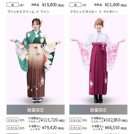
¥19,800
¥15,400
袴単品
袴単品
袴
袴
(税込)
(税込)
H81
H17
プリンセスクリーム
×
ワイン
クラシックネイビー
×
アイボリー
数量限定
数量限定
お支度込み
お支度込み
¥115,720
¥102,850
スタイル
スタイル
(税込)
(税込)
305
306
フルセット
フルセット
お支度なし
お支度なし
¥79,420
¥66,550
スタイル
スタイル
(税込)
(税込)
305
306
レンタル
レンタル