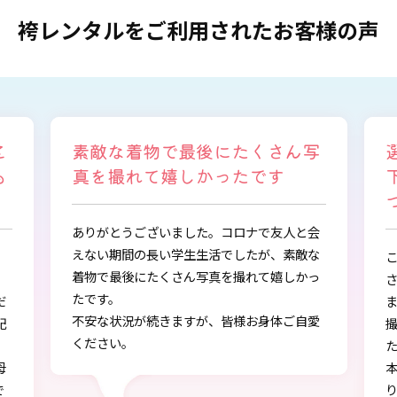
袴レンタルをご利用されたお客様の声
写
選ぶ時から色々と親身になって
下さり、自分に似合うものを見
つけることができました
会
な
この度は、とても素敵な着物・袴をご提供下
っ
さりありがとうございました。
また、早朝からの着付、ヘアアレンジ、写真
愛
撮影もしていただき、ありがとうございまし
し
た。
本店で選ぶ時から色々と親身になって下さ
り、自分に似合うものを見つけることができ