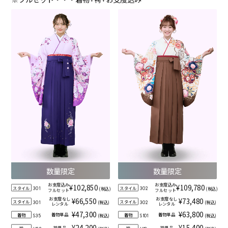
数量限定
数量限定
お支度込み
お支度込み
¥102,850
¥109,780
スタイル
スタイル
(税込)
(税込)
301
302
フルセット
フルセット
お支度なし
お支度なし
¥66,550
¥73,480
スタイル
スタイル
(税込)
(税込)
301
302
レンタル
レンタル
¥47,300
¥63,800
着物単品
着物単品
着物
着物
(税込)
(税込)
S35
S101
¥24,200
¥15,400
袴単品
袴単品