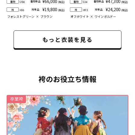
¥66,000
¥47,300
着物単品
着物単品
着物
着物
(税込)
(税込)
S106
S34
¥19,800
¥24,200
袴単品
袴単品
袴
袴
(税込)
(税込)
H36
H93
フォレストグリーン
×
ブラウン
オフホワイト
×
ワインボルドー
もっと衣装を見る
袴のお役立ち情報
卒業袴