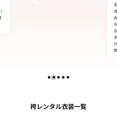
ました!!
当日にもたくさんの方に「可愛い」とか「似
合う」と言われ、本当に嬉しかったです♪
お天気にも恵まれ、本当に一生の思い出にな
る卒業式を迎えることができたのは、みなさ
まのおかげです。
ひとかたならぬご尽力に感謝いたします。お
世話になりました。
袴レンタル衣装一覧