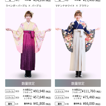
袴
袴
(税込)
(税込)
H92
H13
ラベンダーパープル
×
パープル
マドンナホワイト
×
ブラウン
数量限定
数量限定
お支度込み
お支度込み
¥93,940
¥111,760
スタイル
スタイル
(税込)
(税込)
303
304
フルセット
フルセット
お支度なし
お支度なし
¥57,640
¥75,460
スタイル
スタイル
(税込)
(税込)
303
304
レンタル
レンタル
¥41,800
¥66,000
着物単品
着物単品
着物
着物
(税込)
(税込)
S11
S112