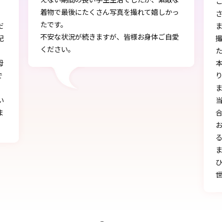
この度は、とても素敵な着物・袴をご提供下
かっ
さりありがとうございました。
また、早朝からの着付、ヘアアレンジ、写真
自愛
撮影もしていただき、ありがとうございまし
た。
本店で選ぶ時から色々と親身になって下さ
り、自分に似合うものを見つけることができ
ました!!
当日にもたくさんの方に「可愛い」とか「似
合う」と言われ、本当に嬉しかったです♪
お天気にも恵まれ、本当に一生の思い出にな
る卒業式を迎えることができたのは、みなさ
まのおかげです。
ひとかたならぬご尽力に感謝いたします。お
世話になりました。