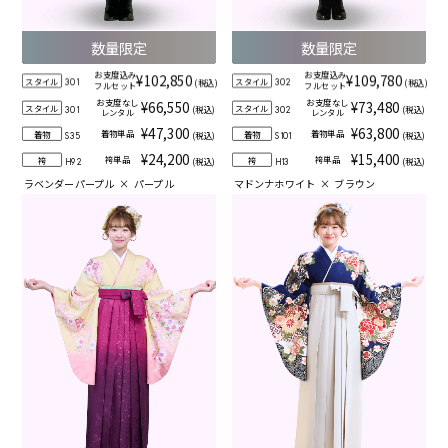
数量限定
数量限定
お支度込み
お支度込み
¥102,850
¥109,780
スタイル
スタイル
(税込)
(税込)
301
302
フルセット
フルセット
お支度なし
お支度なし
¥66,550
¥73,480
スタイル
スタイル
(税込)
(税込)
301
302
レンタル
レンタル
¥47,300
¥63,800
着物単品
着物単品
着物
着物
(税込)
(税込)
S35
S101
¥24,200
¥15,400
袴単品
袴単品
袴
袴
(税込)
(税込)
H92
H13
ラベンダーパープル
×
パープル
マドンナホワイト
×
ブラウン