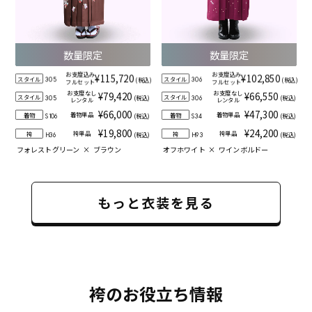
数量限定
数量限定
お支度込み
お支度込み
¥115,720
¥102,850
スタイル
スタイル
(税込)
(税込)
305
306
フルセット
フルセット
お支度なし
お支度なし
¥79,420
¥66,550
スタイル
スタイル
(税込)
(税込)
305
306
レンタル
レンタル
¥66,000
¥47,300
着物単品
着物単品
着物
着物
(税込)
(税込)
S106
S34
¥19,800
¥24,200
袴単品
袴単品
袴
袴
(税込)
(税込)
H36
H93
フォレストグリーン
×
ブラウン
オフホワイト
×
ワインボルドー
もっと衣装を見る
袴のお役立ち情報