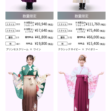
数量限定
数量限定
お支度込み
お支度込み
¥93,940
¥111,760
スタイル
スタイル
(税込)
(税込)
303
304
フルセット
フルセット
お支度なし
お支度なし
¥57,640
¥75,460
スタイル
スタイル
(税込)
(税込)
303
304
レンタル
レンタル
¥41,800
¥66,000
着物単品
着物単品
着物
着物
(税込)
(税込)
S11
S112
¥19,800
¥15,400
袴単品
袴単品
袴
袴
(税込)
(税込)
H81
H17
プリンセスクリーム
×
ワイン
クラシックネイビー
×
アイボリー