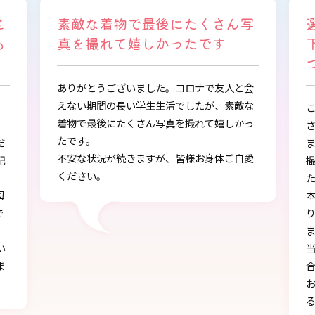
写
選ぶ時から色々と親身になって
下さり、自分に似合うものを見
つけることができました
会
な
この度は、とても素敵な着物・袴をご提供下
っ
さりありがとうございました。
また、早朝からの着付、ヘアアレンジ、写真
愛
撮影もしていただき、ありがとうございまし
し
た。
本店で選ぶ時から色々と親身になって下さ
り、自分に似合うものを見つけることができ
ました!!
当日にもたくさんの方に「可愛い」とか「似
合う」と言われ、本当に嬉しかったです♪
お天気にも恵まれ、本当に一生の思い出にな
る卒業式を迎えることができたのは、みなさ