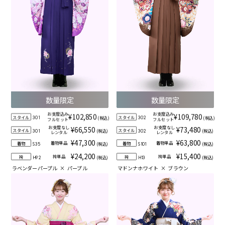
数量限定
数量限定
お支度込み
お支度込み
¥102,850
¥109,780
スタイル
スタイル
(税込)
(税込)
301
302
フルセット
フルセット
お支度なし
お支度なし
¥66,550
¥73,480
スタイル
スタイル
(税込)
(税込)
301
302
レンタル
レンタル
¥47,300
¥63,800
着物単品
着物単品
着物
着物
(税込)
(税込)
S35
S101
¥24,200
¥15,400
袴単品
袴単品
袴
袴
(税込)
(税込)
H92
H13
ラベンダーパープル
×
パープル
マドンナホワイト
×
ブラウン