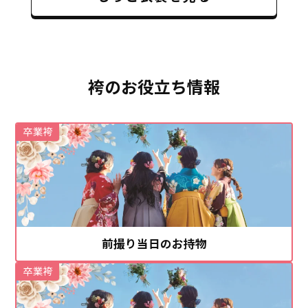
袴のお役立ち情報
卒業袴
前撮り当日のお持物
卒業袴