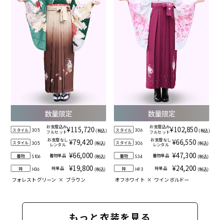
数量限定
数量限定
お支度込み
お支度込み
¥115,720
¥102,850
スタイル
スタイル
(税込)
(税込)
305
306
フルセット
フルセット
お支度なし
お支度なし
¥79,420
¥66,550
スタイル
スタイル
(税込)
(税込)
305
306
レンタル
レンタル
¥66,000
¥47,300
着物単品
着物単品
着物
着物
(税込)
(税込)
S106
S34
¥19,800
¥24,200
袴単品
袴単品
袴
袴
(税込)
(税込)
H36
H93
フォレストグリーン
×
ブラウン
オフホワイト
×
ワインボルドー
もっと衣装を見る