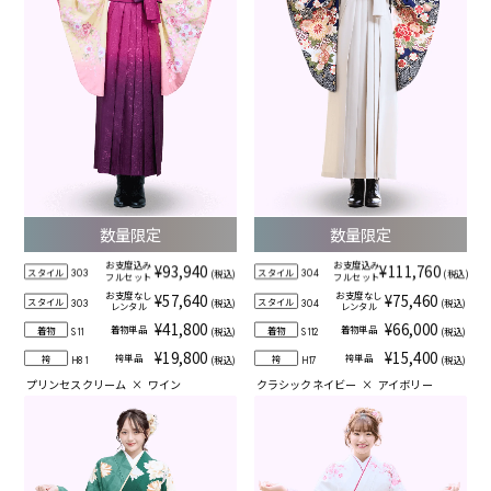
数量限定
数量限定
お支度込み
お支度込み
¥93,940
¥111,760
スタイル
スタイル
(税込)
(税込)
303
304
フルセット
フルセット
お支度なし
お支度なし
¥57,640
¥75,460
スタイル
スタイル
(税込)
(税込)
303
304
レンタル
レンタル
¥41,800
¥66,000
着物単品
着物単品
着物
着物
(税込)
(税込)
S11
S112
¥19,800
¥15,400
袴単品
袴単品
袴
袴
(税込)
(税込)
H81
H17
プリンセスクリーム
×
ワイン
クラシックネイビー
×
アイボリー