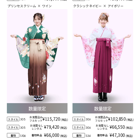
プリンセスクリーム
×
ワイン
クラシックネイビー
×
アイボリー
数量限定
数量限定
お支度込み
お支度込み
¥115,720
¥102,850
スタイル
スタイル
(税込)
(税込)
305
306
フルセット
フルセット
お支度なし
お支度なし
¥79,420
¥66,550
スタイル
スタイル
(税込)
(税込)
305
306
レンタル
レンタル
¥66,000
¥47,300
着物単品
着物単品
着物
着物
(税込)
(税込)
S106
S34