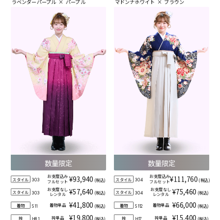
ラベンダーパープル
×
パープル
マドンナホワイト
×
ブラウン
数量限定
数量限定
お支度込み
お支度込み
¥93,940
¥111,760
スタイル
スタイル
(税込)
(税込)
303
304
フルセット
フルセット
お支度なし
お支度なし
¥57,640
¥75,460
スタイル
スタイル
(税込)
(税込)
303
304
レンタル
レンタル
¥41,800
¥66,000
着物単品
着物単品
着物
着物
(税込)
(税込)
S11
S112
¥19,800
¥15,400
袴単品
袴単品
袴
袴
(税込)
(税込)
H81
H17