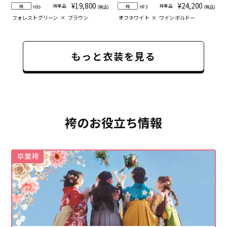
¥19,800
¥24,200
袴単品
袴単品
袴
袴
(税込)
(税込)
H36
H93
フォレストグリーン
×
ブラウン
オフホワイト
×
ワインボルドー
もっと衣装を見る
袴のお役立ち情報
卒業袴