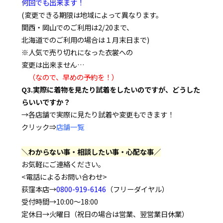
何回でも出来ます！
(変更できる期限は地域によって異なります。
関西・岡山でのご利用は2/20まで、
北海道でのご利用の場合は１月末日まで)
※人気で売り切れになった衣裳への
変更は出来ません…
（なので、早めの予約を！）
Q3.実際に着物を見たり試着をしたいのですが、どうした
らいいですか？
→各店舗で実際に見たり試着や変更もできます！
クリック⇒
店舗一覧
＼わからない事・相談したい事・心配な事／
お気軽にご連絡ください。
<電話によるお問い合わせ>
荻窪本店→
0800-919-6146
（フリーダイヤル）
受付時間→10:00～18:00
定休日→火曜日（祝日の場合は営業、翌営業日休業）