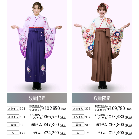
数量限定
数量限定
お支度込み
お支度込み
¥102,850
¥109,780
スタイル
スタイル
(税込)
(税込)
301
302
フルセット
フルセット
お支度なし
お支度なし
¥66,550
¥73,480
スタイル
スタイル
(税込)
(税込)
301
302
レンタル
レンタル
¥47,300
¥63,800
着物単品
着物単品
着物
着物
(税込)
(税込)
S35
S101
¥24,200
¥15,400
袴単品
袴単品
袴
袴
(税込)
(税込)
H92
H13