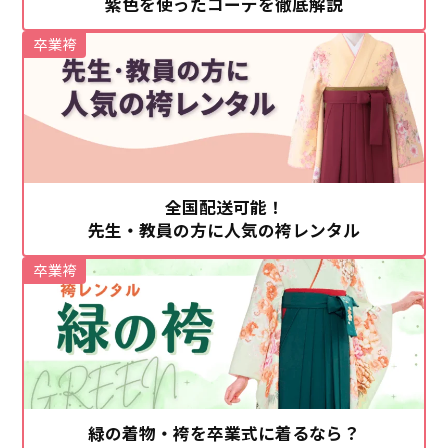
紫色を使ったコーデを徹底解説
卒業袴
全国配送可能！
先生・教員の方に人気の袴レンタル
卒業袴
緑の着物・袴を卒業式に着るなら？