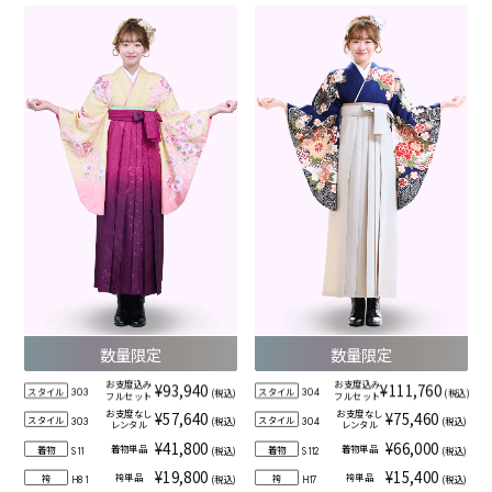
数量限定
数量限定
お支度込み
お支度込み
¥93,940
¥111,760
スタイル
スタイル
(税込)
(税込)
303
304
フルセット
フルセット
お支度なし
お支度なし
¥57,640
¥75,460
スタイル
スタイル
(税込)
(税込)
303
304
レンタル
レンタル
¥41,800
¥66,000
着物単品
着物単品
着物
着物
(税込)
(税込)
S11
S112
¥19,800
¥15,400
袴単品
袴単品
袴
袴
(税込)
(税込)
H81
H17