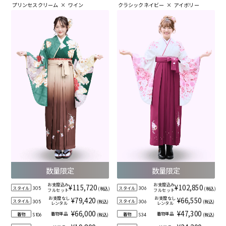
プリンセスクリーム
×
ワイン
クラシックネイビー
×
アイボリー
数量限定
数量限定
お支度込み
お支度込み
¥115,720
¥102,850
スタイル
スタイル
(税込)
(税込)
305
306
フルセット
フルセット
お支度なし
お支度なし
¥79,420
¥66,550
スタイル
スタイル
(税込)
(税込)
305
306
レンタル
レンタル
¥66,000
¥47,300
着物単品
着物単品
着物
着物
(税込)
(税込)
S106
S34