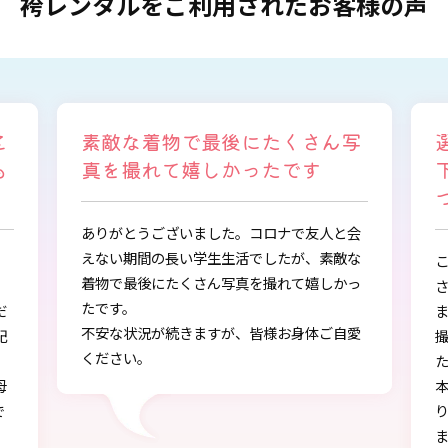
袴レンタルをご利用されたお客様の声
写
選ぶ時から色々と親身になって
下さり、自分に似合うものを見
つけることができました
会
な
この度は、とても素敵な着物・袴をご提供下
っ
さりありがとうございました。
また、早朝からの着付、ヘアアレンジ、写真
愛
撮影もしていただき、ありがとうございまし
し
た。
本店で選ぶ時から色々と親身になって下さ
り、自分に似合うものを見つけることができ
ました!!