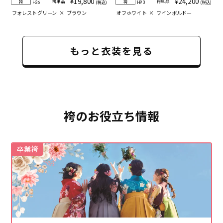
¥19,800
¥24,200
袴単品
袴単品
袴
袴
(税込)
(税込)
H36
H93
フォレストグリーン
×
ブラウン
オフホワイト
×
ワインボルドー
もっと衣装を見る
袴のお役立ち情報
卒業袴