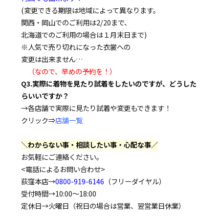
(変更できる期限は地域によって異なります。
関西・岡山でのご利用は2/20まで、
北海道でのご利用の場合は１月末日まで)
※人気で売り切れになった衣裳への
変更は出来ません…
（なので、早めの予約を！）
Q3.実際に着物を見たり試着をしたいのですが、どうした
らいいですか？
→各店舗で実際に見たり試着や変更もできます！
クリック⇒
店舗一覧
＼わからない事・相談したい事・心配な事／
お気軽にご連絡ください。
<電話によるお問い合わせ>
荻窪本店→
0800-919-6146
（フリーダイヤル）
受付時間→10:00～18:00
定休日→火曜日（祝日の場合は営業、翌営業日休業）