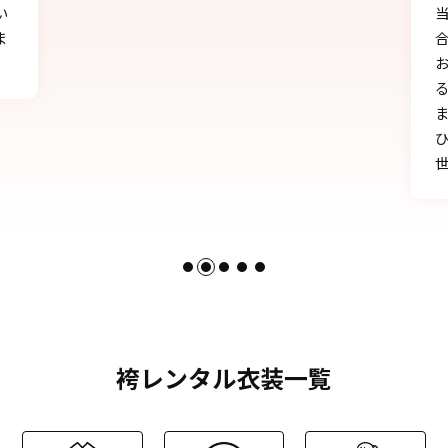
当日にもたくさんの方に「可愛い」とか「似
合う」と言われ、本当に嬉しかったです♪
お天気にも恵まれ、本当に一生の思い出にな
る卒業式を迎えることができたのは、みなさ
まのおかげです。
ひとかたならぬご尽力に感謝いたします。お
世話になりました。
袴レンタル衣装一覧