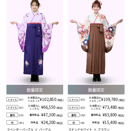
数量限定
数量限定
お支度込み
お支度込み
¥102,850
¥109,780
スタイル
スタイル
(税込)
(税込)
301
302
フルセット
フルセット
お支度なし
お支度なし
¥66,550
¥73,480
スタイル
スタイル
(税込)
(税込)
301
302
レンタル
レンタル
¥47,300
¥63,800
着物単品
着物単品
着物
着物
(税込)
(税込)
S35
S101
¥24,200
¥15,400
袴単品
袴単品
袴
袴
(税込)
(税込)
H92
H13
ラベンダーパープル
×
パープル
マドンナホワイト
×
ブラウン