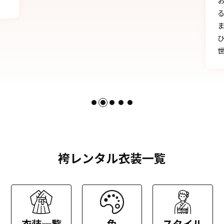
お天気にも恵まれ、本当に一生の思い出にな
る卒業式を迎えることができたのは、みなさ
まのおかげです。
ひとかたならぬご尽力に感謝いたします。お
世話になりました。
袴レンタル衣装一覧
衣装一覧
色
スタイル