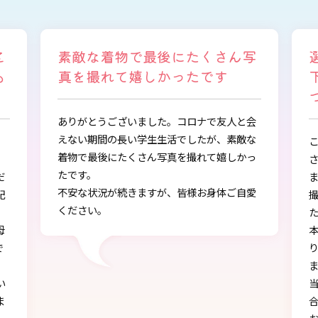
たくさん写
選ぶ時から色々と親身になって
たです
下さり、自分に似合うものを見
つけることができました
ロナで友人と会
したが、素敵な
この度は、とても素敵な着物・袴をご提供下
撮れて嬉しかっ
さりありがとうございました。
また、早朝からの着付、ヘアアレンジ、写真
様お身体ご自愛
撮影もしていただき、ありがとうございまし
た。
本店で選ぶ時から色々と親身になって下さ
り、自分に似合うものを見つけることができ
ました!!
当日にもたくさんの方に「可愛い」とか「似
合う」と言われ、本当に嬉しかったです♪