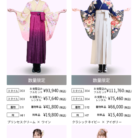
数量限定
数量限定
お支度込み
お支度込み
¥93,940
¥111,760
スタイル
スタイル
(税込)
(税込)
303
304
フルセット
フルセット
お支度なし
お支度なし
¥57,640
¥75,460
スタイル
スタイル
(税込)
(税込)
303
304
レンタル
レンタル
¥41,800
¥66,000
着物単品
着物単品
着物
着物
(税込)
(税込)
S11
S112
¥19,800
¥15,400
袴単品
袴単品
袴
袴
(税込)
(税込)
H81
H17
プリンセスクリーム
×
ワイン
クラシックネイビー
×
アイボリー