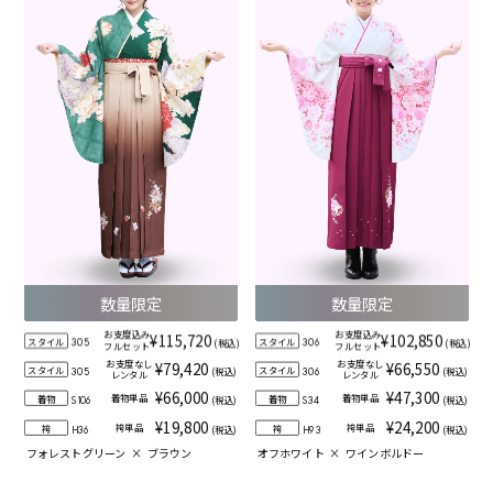
数量限定
数量限定
お支度込み
お支度込み
¥115,720
¥102,850
スタイル
スタイル
(税込)
(税込)
305
306
フルセット
フルセット
お支度なし
お支度なし
¥79,420
¥66,550
スタイル
スタイル
(税込)
(税込)
305
306
レンタル
レンタル
¥66,000
¥47,300
着物単品
着物単品
着物
着物
(税込)
(税込)
S106
S34
¥19,800
¥24,200
袴単品
袴単品
袴
袴
(税込)
(税込)
H36
H93
フォレストグリーン
×
ブラウン
オフホワイト
×
ワインボルドー