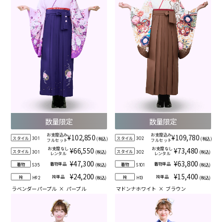
数量限定
数量限定
お支度込み
お支度込み
¥102,850
¥109,780
スタイル
スタイル
(税込)
(税込)
301
302
フルセット
フルセット
お支度なし
お支度なし
¥66,550
¥73,480
スタイル
スタイル
(税込)
(税込)
301
302
レンタル
レンタル
¥47,300
¥63,800
着物単品
着物単品
着物
着物
(税込)
(税込)
S35
S101
¥24,200
¥15,400
袴単品
袴単品
袴
袴
(税込)
(税込)
H92
H13
ラベンダーパープル
×
パープル
マドンナホワイト
×
ブラウン